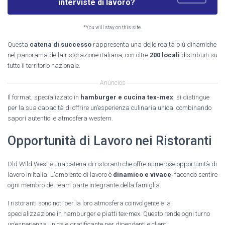
interviste di lavoro?
*You will stay on this site.
Questa
catena di successo
rappresenta una delle realtà più dinamiche
nel panorama della ristorazione italiana, con oltre
200 locali
distribuiti su
tutto il territorio nazionale.
Anúncios
Il format, specializzato in
hamburger e cucina tex-mex
, si distingue
per la sua capacità di offrire un’esperienza culinaria unica, combinando
sapori autentici e atmosfera western.
Opportunità di Lavoro nei Ristoranti
Old Wild West è una catena di ristoranti che offre numerose opportunità di
lavoro in Italia. L’ambiente di lavoro è
dinamico e vivace
, facendo sentire
ogni membro del team parte integrante della famiglia.
I ristoranti sono noti per la loro atmosfera coinvolgente e la
specializzazione in hamburger e piatti tex-mex. Questo rende ogni turno
un’esperienza
unica e gratificante
per dipendenti e clienti.