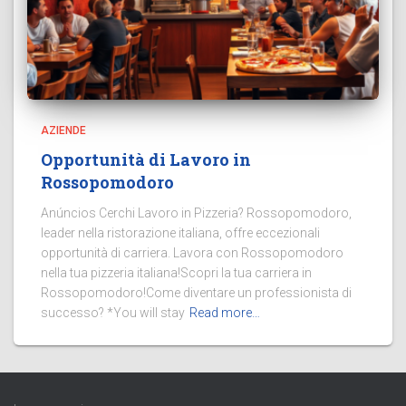
AZIENDE
Opportunità di Lavoro in
Rossopomodoro
Anúncios Cerchi Lavoro in Pizzeria? Rossopomodoro,
leader nella ristorazione italiana, offre eccezionali
opportunità di carriera. Lavora con Rossopomodoro
nella tua pizzeria italiana!Scopri la tua carriera in
Rossopomodoro!Come diventare un professionista di
successo? *You will stay
Read more…