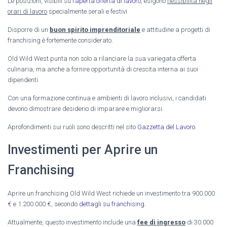
Le posizioni, visibili su
l’aperta offerta di lavoro
, esigono
flessibilità negli
orari di lavoro
specialmente serali e festivi
Disporre di un
buon spirito imprenditoriale
e attitudine a progetti di
franchising è fortemente considerato.
Old Wild West punta non solo a rilanciare la sua variegata offerta
culinaria, ma anche a fornire opportunità di crescita interna ai suoi
dipendenti.
Con una formazione continua e ambienti di lavoro inclusivi, i candidati
devono dimostrare desiderio di imparare e migliorarsi.
Aprofondimenti sui ruoli sono descritti nel sito
Gazzetta del Lavoro
.
Investimenti per Aprire un
Franchising
Aprire un franchising Old Wild West richiede un investimento tra 900.000
€ e 1.200.000 €, secondo
dettagli su franchising
.
Attualmente, questo investimento include una
fee di ingresso
di 30.000