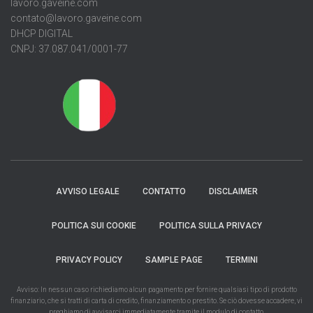
lavoro.gaveine.com
contato@lavoro.gaveine.com
DHCP DIGITAL
CNPJ: 37.087.041/0001-77
AVVISO LEGALE
CONTATTO
DISCLAIMER
POLITICA SUI COOKIE
POLITICA SULLA PRIVACY
PRIVACY POLICY
SAMPLE PAGE
TERMINI
Avviso: In nessun caso richiediamo alcun pagamento per fornire qualsiasi tipo di prodotto
finanziario, che si tratti di carta di credito, finanziamento o prestito. Se ciò dovesse accadere, vi
preghiamo di avvisarci immediatamente tramite il modulo di contatto.