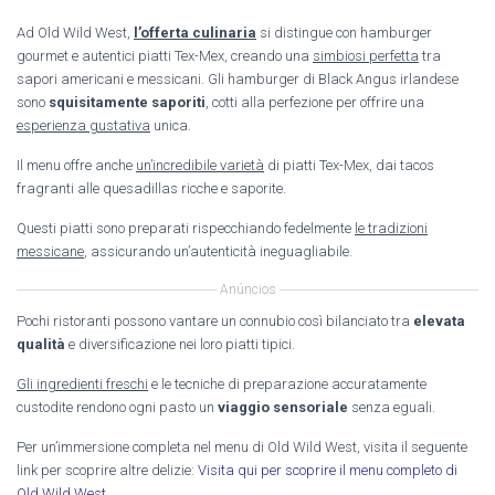
Ad Old Wild West,
l’offerta culinaria
si distingue con hamburger
gourmet e autentici piatti Tex-Mex, creando una
simbiosi perfetta
tra
sapori americani e messicani. Gli hamburger di Black Angus irlandese
sono
squisitamente saporiti
, cotti alla perfezione per offrire una
esperienza gustativa
unica.
Il menu offre anche
un’incredibile varietà
di piatti Tex-Mex, dai tacos
fragranti alle quesadillas ricche e saporite.
Questi piatti sono preparati rispecchiando fedelmente
le tradizioni
messicane
, assicurando un’autenticità ineguagliabile.
Anúncios
Pochi ristoranti possono vantare un connubio così bilanciato tra
elevata
qualità
e diversificazione nei loro piatti tipici.
Gli ingredienti freschi
e le tecniche di preparazione accuratamente
custodite rendono ogni pasto un
viaggio sensoriale
senza eguali.
Per un’immersione completa nel menu di Old Wild West, visita il seguente
link per scoprire altre delizie:
Visita qui per scoprire il menu completo di
Old Wild West
.