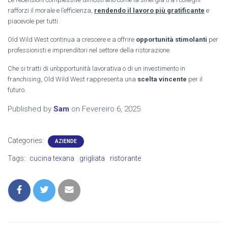
rafforzi il morale e l’efficienza,
rendendo il lavoro più gratificante
e
piacevole per tutti
Old Wild West continua a crescere e a offrire
opportunità stimolanti
per
professionisti e imprenditori nel settore della ristorazione.
Che si tratti di un’opportunità lavorativa o di un investimento in
franchising, Old Wild West rappresenta una
scelta vincente
per il
futuro.
Published by
Sam
on
Fevereiro 6, 2025
Categories:
AZIENDE
Tags:
cucina texana
grigliata
ristorante