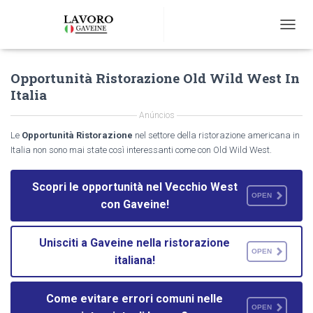
T
O
G
Opportunità Ristorazione Old Wild West In
G
L
Italia
E
N
Anúncios
A
Le
Opportunità Ristorazione
nel settore della ristorazione americana in
V
Italia non sono mai state così interessanti come con Old Wild West.
I
G
A
Scopri le opportunità nel Vecchio West
T
OPEN
con Gaveine!
I
O
N
Unisciti a Gaveine nella ristorazione
OPEN
italiana!
Come evitare errori comuni nelle
OPEN