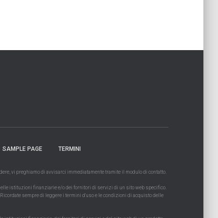
SAMPLE PAGE
TERMINI
cadere, vi preghiamo di avvisarci immediatamente tramite il modulo di contatto.
e istituzioni finanziarie e/o dei fornitori di servizi di un sito web specifico.
Ricordate sempre di leggere i termini d'uso e le condizioni di acquisto delle