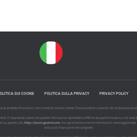
OLITICA SUI COOKIE
POLITICA SULLA PRIVACY
PRIVACY POLICY
di prodotto finanziario, che si tratti di carta di credito, finanziamento o prestito. Se ciò dovesse ac
le. È importante notare che queste informazioni potrebbero differire da quelle trovate sui siti web dell
ati su questo sito,
https://lavoro.gaveine.com
, non garantiscono che le informazioni siano aggiornate. 
istituzioni finanziarie che scegliete.