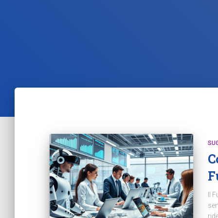
SU
C
F
Il 
sen
rid