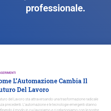
professionale.
GGERIMENTI
ome L’Automazione Cambia Il
uturo Del Lavoro
Futuro del Lavoro sta attraversando una trasformazione radicale
za precedenti. L’automazione e le tecnologie emergenti stanno
efinendo il modo in cui lavoriamo e ci relazioniamo con le nostre