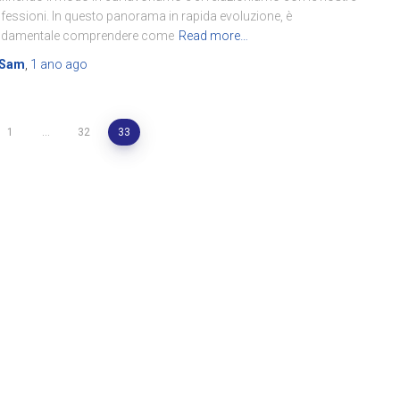
fessioni. In questo panorama in rapida evoluzione, è
ndamentale comprendere come
Read more…
Sam
,
1 ano
ago
1
…
32
33