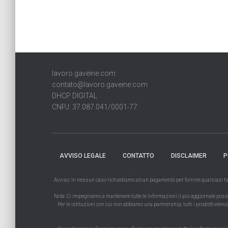
lavoro.gaveine.com
contato@lavoro.gaveine.com
DHCP DIGITAL
CNPJ: 37.087.041/0001-77
AVVISO LEGALE
CONTATTO
DISCLAIMER
P
Avviso: In nessun caso richiediamo alcun pagamento per fornire qualsiasi tipo 
Nota: Ci impegniamo a mantenere tutte le informazioni il più aggiornate possibi
Per le istituzioni con cui non abbiamo una partnership, tutti i prodotti elenc