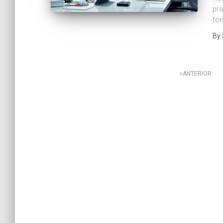
pro
fo
By
Paginação
ANTERIOR
dos
conteúdos