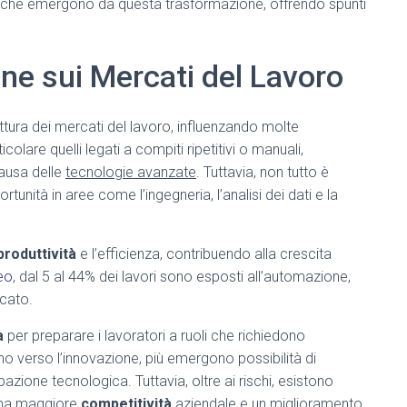
e che emergono da questa trasformazione, offrendo spunti
ne sui Mercati del Lavoro
tura dei mercati del lavoro, influenzando molte
ticolare quelli legati a compiti ripetitivi o manuali,
causa delle
tecnologie avanzate
. Tuttavia, non tutto è
nità in aree come l’ingegneria, l’analisi dei dati e la
produttività
e l’efficienza, contribuendo alla crescita
eo
, dal 5 al 44% dei lavori sono esposti all’automazione,
rcato.
a
per preparare i lavoratori a ruoli che richiedono
no verso l’innovazione, più emergono possibilità di
zione tecnologica. Tuttavia, oltre ai rischi, esistono
una maggiore
competitività
aziendale e un miglioramento