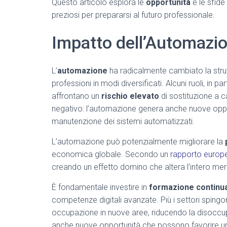
Questo articolo esplora le
opportunità
e le sfid
preziosi per prepararsi al futuro professionale.
Impatto dell’Automazio
L’
automazione
ha radicalmente cambiato la strut
professioni in modi diversificati. Alcuni ruoli, in par
affrontano un
rischio elevato
di sostituzione a 
negativo: l’automazione genera anche nuove opportu
manutenzione dei sistemi automatizzati.
L’automazione può potenzialmente migliorare la
economica globale. Secondo un
rapporto europ
creando un effetto domino che altera l’intero me
È fondamentale investire in
formazione continu
competenze digitali avanzate. Più i settori spingo
occupazione in nuove aree, riducendo la disoccupa
anche
nuove opportunità
che possono favorire 