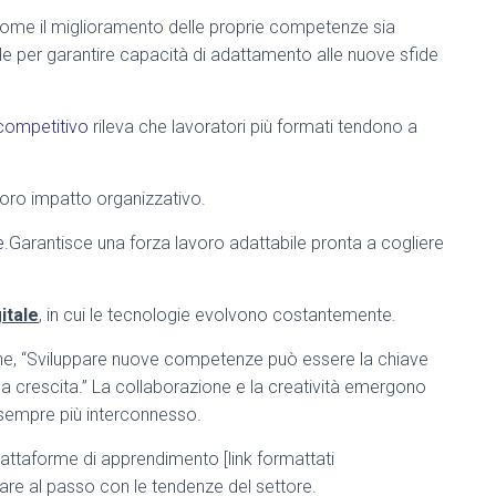
 come il miglioramento delle proprie competenze sia
le per garantire capacità di adattamento alle nuove sfide
 competitivo
rileva che lavoratori più formati tendono a
 loro impatto organizzativo.
e.
Garantisce una forza lavoro adattabile pronta a cogliere
gitale
, in cui le tecnologie evolvono costantemente.
ne, “Sviluppare nuove competenze può essere la chiave
pida crescita.” La collaborazione e la creatività emergono
 sempre più interconnesso.
 piattaforme di apprendimento [link formattati
tare al passo con le tendenze del settore.