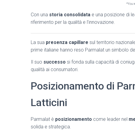
*You wi
Con una
storia consolidata
e una posizione di le
riferimento per la qualità e l’innovazione.
La sua
presenza capillare
sul territorio naziona
prime italiane hanno reso Parmalat un simbolo del
Il suo
successo
si fonda sulla capacità di coniug
qualità ai consumatori.
Posizionamento di Par
Latticini
Parmalat è
posizionamento
come leader nel
me
solida e strategica.