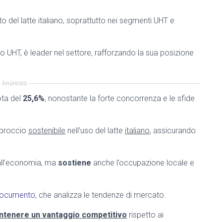
 del latte italiano, soprattutto nei segmenti UHT e
 UHT, è leader nel settore, rafforzando la sua posizione
Anúncios
ota del
25,6%
, nonostante la forte concorrenza e le sfide
pproccio
sostenibile
nell’uso del latte
italiano
, assicurando
 all’economia, ma
sostiene
anche l’occupazione locale e
documento
, che analizza le tendenze di mercato.
tenere un vantaggio competitivo
rispetto ai