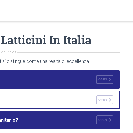
atticini In Italia
Anúncios
t si distingue come una realtà di eccellenza.
OPEN
OPEN
nitario?
OPEN