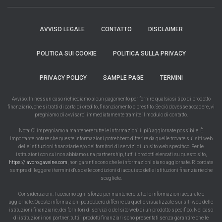
AVVISO LEGALE
CONTATTO
DISCLAIMER
POLITICA SUI COOKIE
POLITICA SULLA PRIVACY
PRIVACY POLICY
SAMPLE PAGE
TERMINI
Avviso: In nessun caso richiediamo alcun pagamento per fornire qualsiasi tipo di prodotto
finanziario, che si tratti di carta di credito, finanziamento o prestito. Se ciò dovesse accadere, vi
preghiamo di avvisarci immediatamente tramite il modulo di contatto.
Nota: Ci impegniamo a mantenere tutte le informazioni il più aggiornate possibile. È
importante notare che queste informazioni potrebbero differire da quelle trovate sui siti web
delle istituzioni finanziarie e/o dei fornitori di servizi di un sito web specifico. Per le
istituzioni con cui non abbiamo una partnership, tutti i prodotti elencati su questo sito,
https://lavoro.gaveine.com
, non garantiscono che le informazioni siano aggiornate. Ricordate
sempre di leggere i termini d'uso e le condizioni di acquisto delle istituzioni finanziarie che
scegliete.
Considerazioni: Facciamo ogni sforzo per mantenere tutte le informazioni accurate e
aggiornate. Queste informazioni potrebbero differire da quelle visualizzate sui siti web delle
istituzioni finanziarie, dei fornitori di servizi o del sito web di un prodotto specifico. Nel caso
di istituzioni non partner, tutti i prodotti finanziari sono presentati senza garantire che le