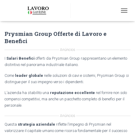
T
O
G
Prysmian Group Offerte di Lavoro e
G
L
Benefici
E
N
Anúncios
A
I
Salari Benefici
offerti da Prysmian Group rappresentano un elemento
V
distintivo nel panorama industriale italiano.
I
G
Come
leader globale
nelle soluzioni di cavi e sistemi, Prysmian Group si
A
distingue per il suo impegno verso i dipendenti.
T
I
L’azienda ha stabilito una
reputazione eccellente
nel fornire non solo
O
compensi competitivi, ma anche un pacchetto completo di benefici per il
N
personale.
Anúncios
Questa
strategia aziendale
riflette l’impegno di Prysmian nel
valorizzare il capitale umano come risorsa fondamentale per il successo