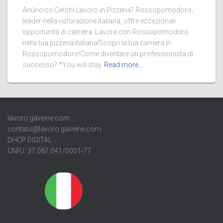
Anúncios Cerchi Lavoro in Pizzeria? Rossopomodoro,
leader nella ristorazione italiana, offre eccezionali
opportunità di carriera. Lavora con Rossopomodoro
nella tua pizzeria italiana!Scopri la tua carriera in
Rossopomodoro!Come diventare un professionista di
successo? *You will stay
Read more…
lavoro.gaveine.com
contato@lavoro.gaveine.com
DHCP DIGITAL
CNPJ: 37.087.041/0001-77