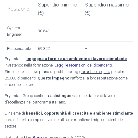
Stipendio minimo
Stipendio massimo
Posizione
(€)
(€)
System
38.641
–
Engineer
Responsabile
69.822
–
Prysmian si
impegna a fornire un ambiente di lavoro stimolante
investendo nella formazione.
Leggi le recensioni dei dipendenti
.
Similmente, il nuovo piano di profit sharing
garantisce equità
per oltre
25.000 dipendenti.
Questo impegno
rafforza la loro reputazione come
leader nel settore.
Prysmian Group continua a
distinguersi
come datore di lavoro
d’eccellenza nel panorama italiano.
L’insieme di
benefici, opportunità di crescita e ambiente stimolante
crea un’offerta complessiva che attrae e mantiene i migliori talenti del
settore.
Published by
Sam
on
Fevereiro 6, 2025