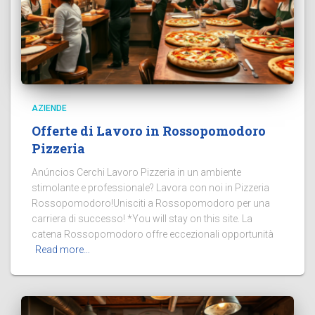
AZIENDE
Offerte di Lavoro in Rossopomodoro
Pizzeria
Anúncios Cerchi Lavoro Pizzeria in un ambiente
stimolante e professionale? Lavora con noi in Pizzeria
Rossopomodoro!Unisciti a Rossopomodoro per una
carriera di successo! *You will stay on this site. La
catena Rossopomodoro offre eccezionali opportunità
Read more…