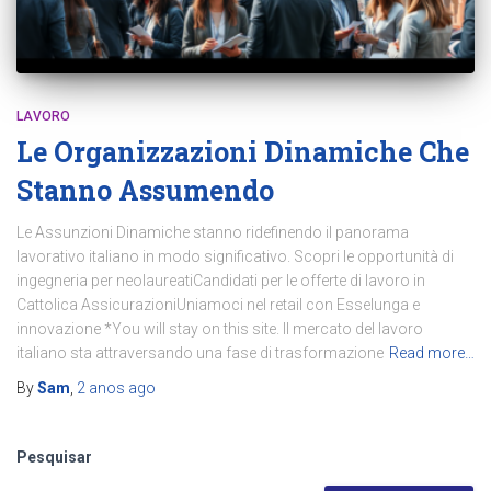
LAVORO
Le Organizzazioni Dinamiche Che
Stanno Assumendo
Le Assunzioni Dinamiche stanno ridefinendo il panorama
lavorativo italiano in modo significativo. Scopri le opportunità di
ingegneria per neolaureatiCandidati per le offerte di lavoro in
Cattolica AssicurazioniUniamoci nel retail con Esselunga e
innovazione *You will stay on this site. Il mercato del lavoro
italiano sta attraversando una fase di trasformazione
Read more…
By
Sam
,
2 anos
ago
Pesquisar