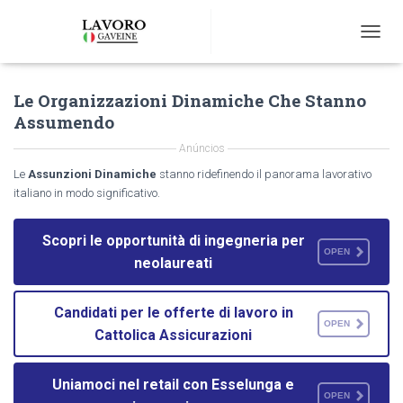
T
O
G
Le Organizzazioni Dinamiche Che Stanno
G
L
Assumendo
E
N
Anúncios
A
Le
Assunzioni Dinamiche
stanno ridefinendo il panorama lavorativo
V
italiano in modo significativo.
I
G
A
Scopri le opportunità di ingegneria per
T
OPEN
neolaureati
I
O
N
Candidati per le offerte di lavoro in
OPEN
Cattolica Assicurazioni
Uniamoci nel retail con Esselunga e
OPEN