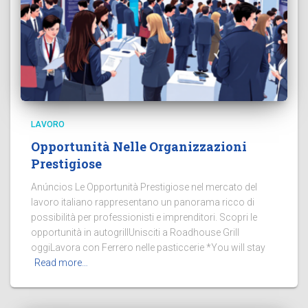
LAVORO
Opportunità Nelle Organizzazioni
Prestigiose
Anúncios Le Opportunità Prestigiose nel mercato del
lavoro italiano rappresentano un panorama ricco di
possibilità per professionisti e imprenditori. Scopri le
opportunità in autogrillUnisciti a Roadhouse Grill
oggiLavora con Ferrero nelle pasticcerie *You will stay
Read more…