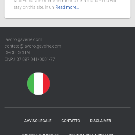
faciliEsplora le offerte nel mondo della moda *You will
stay on this site. In un
Read more…
lavoro.gaveine.com
contato@lavoro.gaveine.com
DHCP DIGITAL
CNPJ: 37.087.041/0001-77
AVVISO LEGALE
CONTATTO
DISCLAIMER