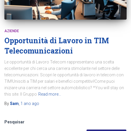
AZIENDE
Opportunità di Lavoro in TIM
Telecomunicazioni
Le opportunità di Lavoro Telecom rappresentano una scelta
eccellente per chi cerca una carriera stimolante nel settore delle
telecomunicazioni. Scopri le opportunità di lavoro in telecom con
TIM!Unisciti a TIM per salari e benefici competitivi!Come puoi
iniziare una carriera nel settore automobilistico? *You will stay on
this site. Il Gruppo
Read more…
By
Sam
,
1 ano
ago
Pesquisar