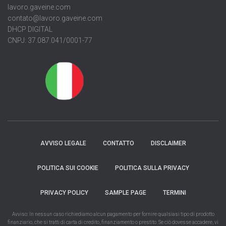
lavoro.gaveine.com
contato@lavoro.gaveine.com
DHCP DIGITAL
CNPJ: 37.087.041/0001-77
AVVISO LEGALE
CONTATTO
DISCLAIMER
POLITICA SUI COOKIE
POLITICA SULLA PRIVACY
PRIVACY POLICY
SAMPLE PAGE
TERMINI
Avviso: In nessun caso richiediamo alcun pagamento per fornire qualsiasi tipo di prodotto
finanziario, che si tratti di carta di credito, finanziamento o prestito. Se ciò dovesse accadere, vi