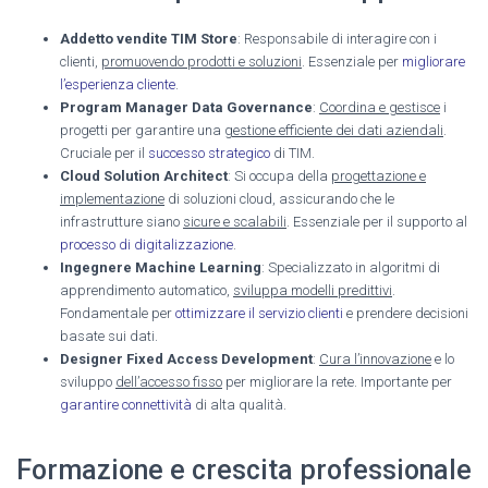
Addetto vendite TIM Store
: Responsabile di interagire con i
clienti,
promuovendo prodotti e soluzioni
. Essenziale per
migliorare
l’esperienza cliente
.
Program Manager Data Governance
:
Coordina e gestisce
i
progetti per garantire una
gestione efficiente dei dati aziendali
.
Cruciale per il
successo strategico
di TIM.
Cloud Solution Architect
: Si occupa della
progettazione e
implementazione
di soluzioni cloud, assicurando che le
infrastrutture siano
sicure e scalabili
. Essenziale per il supporto al
processo di digitalizzazione
.
Ingegnere Machine Learning
: Specializzato in algoritmi di
apprendimento automatico,
sviluppa modelli predittivi
.
Fondamentale per
ottimizzare il servizio clienti
e prendere decisioni
basate sui dati.
Designer Fixed Access Development
:
Cura l’innovazione
e lo
sviluppo
dell’accesso fisso
per migliorare la rete. Importante per
garantire connettività
di alta qualità.
Formazione e crescita professionale