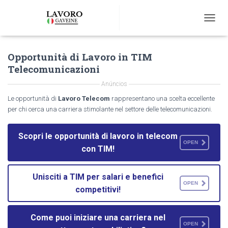
T
O
G
Opportunità di Lavoro in TIM
G
L
Telecomunicazioni
E
N
Anúncios
A
Le opportunità di
Lavoro Telecom
rappresentano una scelta eccellente
V
per chi cerca una carriera stimolante nel settore delle telecomunicazioni.
I
G
A
Scopri le opportunità di lavoro in telecom
T
OPEN
con TIM!
I
O
N
Unisciti a TIM per salari e benefici
OPEN
competitivi!
Come puoi iniziare una carriera nel
OPEN