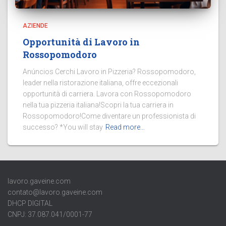
AZIENDE
Opportunità di Lavoro in
Rossopomodoro
Anúncios Cerchi Lavoro in Pizzeria? Rossopomodoro,
leader nella ristorazione italiana, offre eccezionali
opportunità di carriera. Lavora con Rossopomodoro
nella tua pizzeria italiana!Scopri la tua carriera in
Rossopomodoro!Come diventare un professionista di
successo? *You will stay
Read more…
lavoro.gaveine.com
contato@lavoro.gaveine.com
DHCP DIGITAL
CNPJ: 37.087.041/0001-77