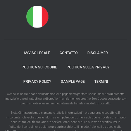
AVVISO LEGALE
CONTATTO
DISCLAIMER
POLITICA SUI COOKIE
POLITICA SULLA PRIVACY
PRIVACY POLICY
SAMPLE PAGE
TERMINI
Avviso: In nessun caso richiediamo alcun pagamento per fornire qualsiasi tipo di prodotto
finanziario, che si tratti di carta di credito, finanziamento o prestito. Se ciò dovesse accadere, vi
preghiamo di avvisarci immediatamente tramite il modulo di contatto.
Nota: Ci impegniamo a mantenere tutte le informazioni il più aggiornate possibile. È
importante notare che queste informazioni potrebbero differire da quelle trovate sui siti web
delle istituzioni finanziarie e/o dei fornitori di servizi di un sito web specifico. Per le
istituzioni con cui non abbiamo una partnership, tutti i prodotti elencati su questo sito,