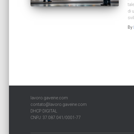
tal
di 
svi
By
lavoro.gaveine.com
contato@lavoro.gaveine.com
DHCP DIGITAL
CNPJ: 37.087.041/0001-77