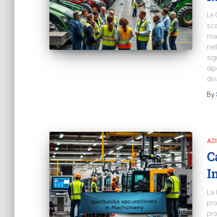
Le 
sce
mac
nel
sig
dip
din
By
AZ
C
I
La 
pro
pro