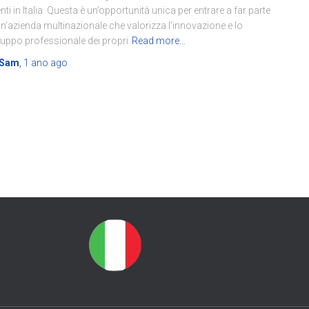
enti in Italia. Questa è un’opportunità unica per entrare a far parte
un’azienda multinazionale che valorizza l’innovazione e lo
luppo professionale dei propri
Read more…
Sam
,
1 ano
ago