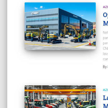
AZ
O
M
Nel
pan
per
CNH
lav
ca
By
AZ
L
M