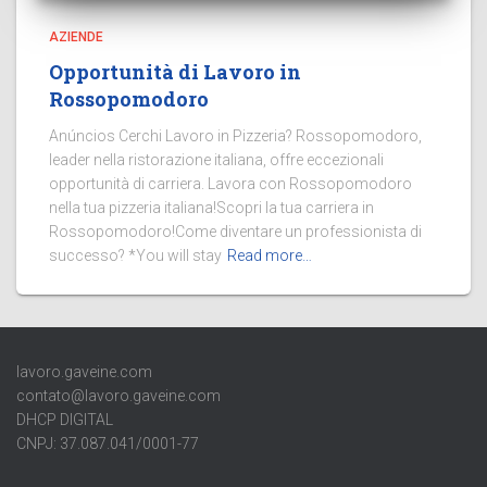
AZIENDE
Opportunità di Lavoro in
Rossopomodoro
Anúncios Cerchi Lavoro in Pizzeria? Rossopomodoro,
leader nella ristorazione italiana, offre eccezionali
opportunità di carriera. Lavora con Rossopomodoro
nella tua pizzeria italiana!Scopri la tua carriera in
Rossopomodoro!Come diventare un professionista di
successo? *You will stay
Read more…
lavoro.gaveine.com
contato@lavoro.gaveine.com
DHCP DIGITAL
CNPJ: 37.087.041/0001-77