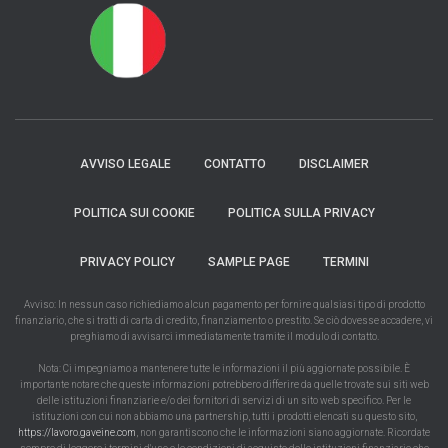
AVVISO LEGALE
CONTATTO
DISCLAIMER
POLITICA SUI COOKIE
POLITICA SULLA PRIVACY
PRIVACY POLICY
SAMPLE PAGE
TERMINI
Avviso: In nessun caso richiediamo alcun pagamento per fornire qualsiasi tipo di prodotto
finanziario, che si tratti di carta di credito, finanziamento o prestito. Se ciò dovesse accadere, vi
preghiamo di avvisarci immediatamente tramite il modulo di contatto.
Nota: Ci impegniamo a mantenere tutte le informazioni il più aggiornate possibile. È
importante notare che queste informazioni potrebbero differire da quelle trovate sui siti web
delle istituzioni finanziarie e/o dei fornitori di servizi di un sito web specifico. Per le
istituzioni con cui non abbiamo una partnership, tutti i prodotti elencati su questo sito,
https://lavoro.gaveine.com
, non garantiscono che le informazioni siano aggiornate. Ricordate