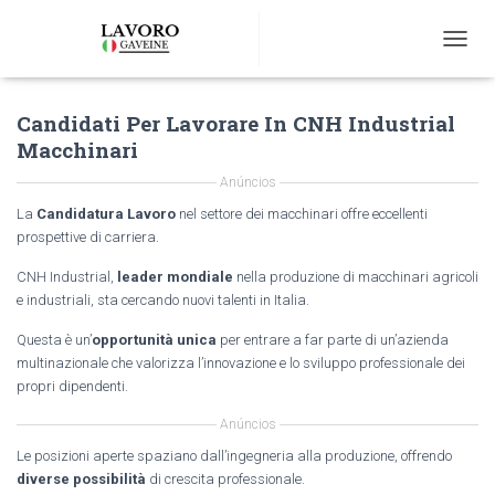
T
O
G
Candidati Per Lavorare In CNH Industrial
G
L
Macchinari
E
N
Anúncios
A
La
Candidatura Lavoro
nel settore dei macchinari offre eccellenti
V
prospettive di carriera.
I
G
CNH Industrial,
leader mondiale
nella produzione di macchinari agricoli
A
e industriali, sta cercando nuovi talenti in Italia.
T
I
Questa è un’
opportunità unica
per entrare a far parte di un’azienda
O
multinazionale che valorizza l’innovazione e lo sviluppo professionale dei
N
propri dipendenti.
Anúncios
Le posizioni aperte spaziano dall’ingegneria alla produzione, offrendo
diverse possibilità
di crescita professionale.