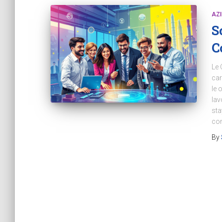
AZ
S
C
Le 
car
le 
lav
sta
con
By