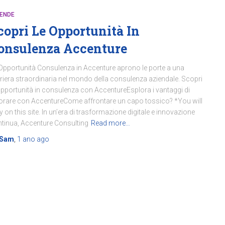
IENDE
copri Le Opportunità In
onsulenza Accenture
Opportunità Consulenza in Accenture aprono le porte a una
riera straordinaria nel mondo della consulenza aziendale. Scopri
opportunità in consulenza con AccentureEsplora i vantaggi di
orare con AccentureCome affrontare un capo tossico? *You will
y on this site. In un’era di trasformazione digitale e innovazione
tinua, Accenture Consulting
Read more…
Sam
,
1 ano
ago