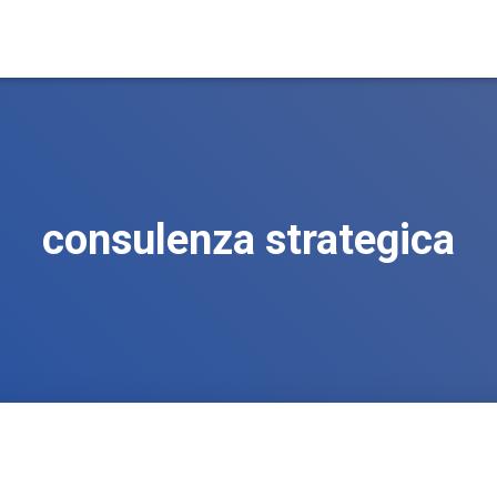
consulenza strategica