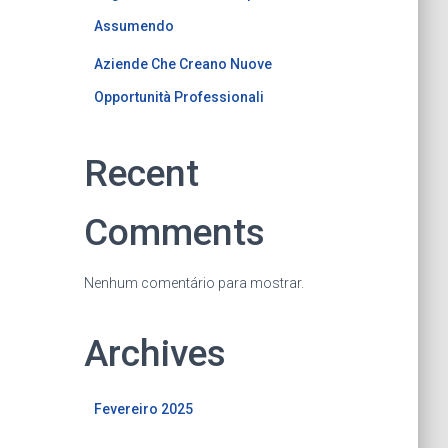
Assumendo
Aziende Che Creano Nuove
Opportunità Professionali
Recent
Comments
Nenhum comentário para mostrar.
Archives
Fevereiro 2025