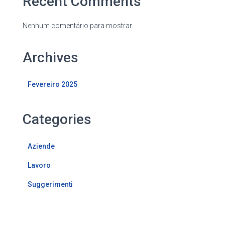
Recent Comments
Nenhum comentário para mostrar.
Archives
Fevereiro 2025
Categories
Aziende
Lavoro
Suggerimenti