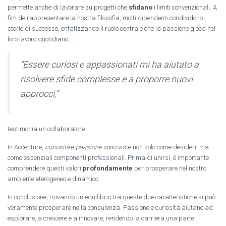
permette anche di lavorare su progetti che
sfidano
i limiti convenzionali. A
fim de rappresentare la nostra filosofia, molti dipendenti condividono
storie di successo, enfatizzando il ruolo centrale che la passione gioca nel
loro lavoro quotidiano.
“Essere curiosi e appassionati mi ha aiutato a
risolvere sfide complesse e a proporre nuovi
approcci,”
testimonia un collaboratore.
In Accenture,
curiosità
e
passione
sono viste non solo come desideri, ma
come essenziali componenti professionali. Prima di unirsi, è importante
comprendere questi valori
profondamente
per prosperare nel nostro
ambiente eterogeneo e dinamico.
In conclusione, trovando un equilibrio tra queste due caratteristiche si può
veramente prosperare nella consulenza. Passione e curiosità aiutano ad
esplorare, a crescere e a innovare, rendendo la carriera una parte