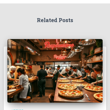
Related Posts