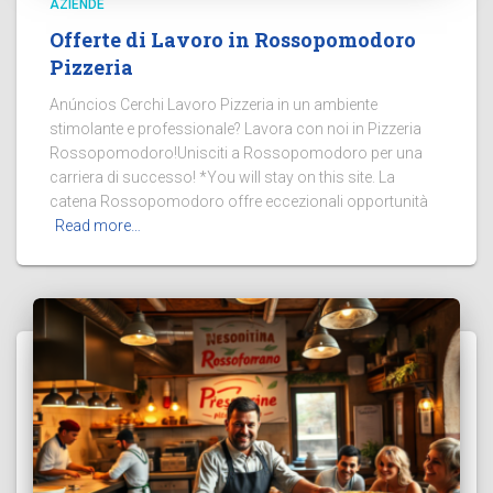
AZIENDE
Offerte di Lavoro in Rossopomodoro
Pizzeria
Anúncios Cerchi Lavoro Pizzeria in un ambiente
stimolante e professionale? Lavora con noi in Pizzeria
Rossopomodoro!Unisciti a Rossopomodoro per una
carriera di successo! *You will stay on this site. La
catena Rossopomodoro offre eccezionali opportunità
Read more…