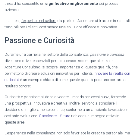
thread ha consentito un
significativo miglioramento
dei processi
aziendali.
In sintesi,
l’expertise nel settore
da parte di Accenture si traduce in risultati
tangibili per i clienti, costruendo una soluzione efficace e innovativa.
Passione e Curiosità
Durante una carriera nel settore della consulenza,
passione
e
curiosità
diventano driver essenziali per il successo. Assim que si entra in
Accenture Consulting, si scopre l’importanza di queste qualità, che
permettono di creare soluzioni innovative per i clienti.
Innovare la realtà con
curiosità
è un esempio chiaro di come queste qualità possano portare a
risultati concreti.
Curiosità e passione aiutano a vedere il mondo con occhi nuovi, fornendo
una prospettiva innovativa e creativa. Inoltre, servono a stimolare il
desiderio di miglioramento continuo, conforme a un ambiente lavorativo in
costante evoluzione.
Cavalcare il futuro
richiede un impegno attivo in
queste aree.
L’esperienza nella consulenza non solo favorisce la crescita personale, ma