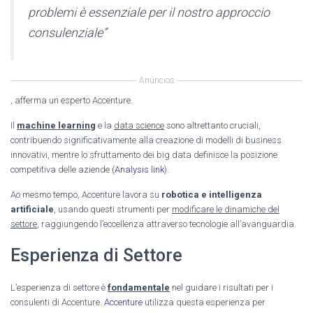
problemi è essenziale per il nostro approccio
consulenziale”
Anúncios
, afferma un esperto Accenture.
Il
machine learning
e la
data science
sono altrettanto cruciali,
contribuendo significativamente alla creazione di modelli di business
innovativi, mentre lo sfruttamento dei big data definisce la posizione
competitiva delle aziende (
Analysis link
).
Ao mesmo tempo, Accenture lavora su
robotica e intelligenza
artificiale
, usando questi strumenti per
modificare le dinamiche del
settore
, raggiungendo l’eccellenza attraverso tecnologie all’avanguardia.
Esperienza di Settore
L’esperienza di settore è
fondamentale
nel guidare i risultati per i
consulenti di Accenture.
Accenture
utilizza questa esperienza per