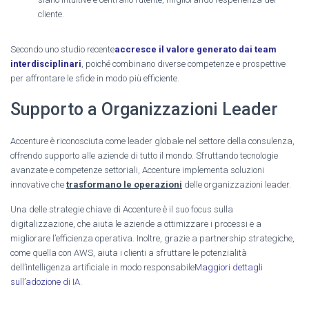
cliente.
Secondo uno studio recente
accresce il valore generato dai team
interdisciplinari
, poiché combinano diverse competenze e prospettive
per affrontare le sfide in modo più efficiente.
Supporto a Organizzazioni Leader
Accenture è riconosciuta come leader globale nel settore della consulenza,
offrendo supporto alle aziende di tutto il mondo. Sfruttando tecnologie
avanzate e competenze settoriali, Accenture implementa soluzioni
innovative che
trasformano le operazioni
delle organizzazioni leader.
Una delle strategie chiave di Accenture è il suo focus sulla
digitalizzazione, che aiuta le aziende a ottimizzare i processi e a
migliorare l’efficienza operativa. Inoltre, grazie a partnership strategiche,
come quella con AWS, aiuta i clienti a sfruttare le potenzialità
dell’intelligenza artificiale in modo responsabile
Maggiori dettagli
sull’adozione di IA
.