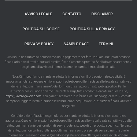
AVVISO LEGALE
CONTATTO
DISCLAIMER
POLITICA SUI COOKIE
POLITICA SULLA PRIVACY
PRIVACY POLICY
SAMPLE PAGE
TERMINI
Avviso: In nessun caso richiediamo alcun pagamento per fornire qualsiasi tipo di prodotto
finanziario, che si tratti di carta di credito, finanziamento o prestito. Se ciò dovesse accadere, vi
preghiamo di avvisarci immediatamente tramite il modulo di contatto.
Nota: Ci impegniamo a mantenere tutte le informazioni il più aggiornate possibile. È
importante notare che queste informazioni potrebbero differire da quelle trovate sui siti web
delle istituzioni finanziarie e/o dei fornitori di servizi di un sito web specifico. Per le
istituzioni con cui non abbiamo una partnership, tutti i prodotti elencati su questo sito,
https://lavoro.gaveine.com
, non garantiscono che le informazioni siano aggiornate. Ricordate
sempre di leggere i termini d'uso e le condizioni di acquisto delle istituzioni finanziarie che
scegliete.
Considerazioni: Facciamo ogni sforzo per mantenere tutte le informazioni accurate e
aggiornate. Queste informazioni potrebbero differire da quelle visualizzate sui siti web delle
istituzioni finanziarie, dei fornitori di servizi o del sito web di un prodotto specifico. Nel caso
di istituzioni non partner, tutti i prodotti finanziari sono presentati senza garantire che le
informazioni siano aggiornate. Quando scegliete la vostra offerta, assicuratevi di leggere i