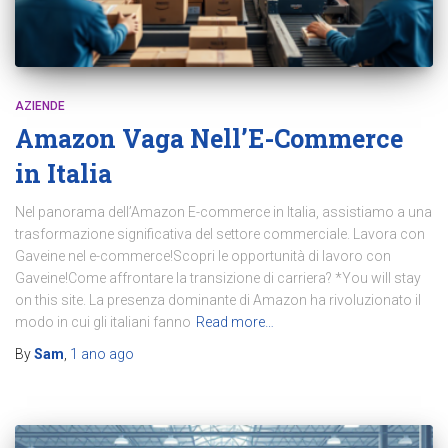
AZIENDE
Amazon Vaga Nell’E-Commerce
in Italia
Nel panorama dell’Amazon E-commerce in Italia, assistiamo a una
trasformazione significativa del settore commerciale. Lavora con
Gaveine nel e-commerce!Scopri le opportunità di lavoro con
Gaveine!Come affrontare la transizione di carriera? *You will stay
on this site. La presenza dominante di Amazon ha rivoluzionato il
modo in cui gli italiani fanno
Read more…
By
Sam
,
1 ano
ago