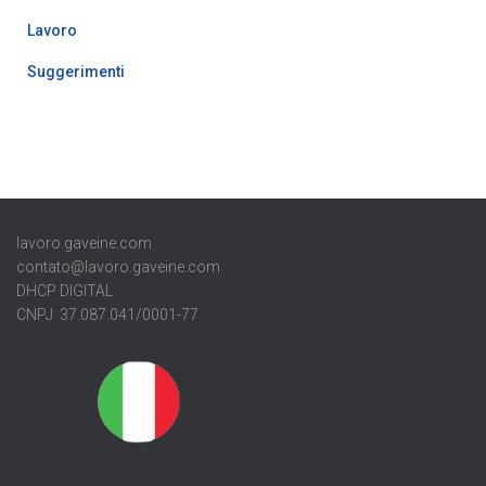
Lavoro
Suggerimenti
lavoro.gaveine.com
contato@lavoro.gaveine.com
DHCP DIGITAL
CNPJ: 37.087.041/0001-77