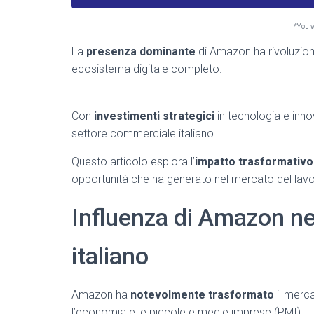
*You wi
La
presenza dominante
di Amazon ha rivoluzionat
ecosistema digitale completo.
Con
investimenti strategici
in tecnologia e inno
settore commerciale italiano.
Questo articolo esplora l’
impatto trasformativo
opportunità che ha generato nel mercato del lavo
Influenza di Amazon n
italiano
Amazon ha
notevolmente trasformato
il merca
l’economia e le piccole e medie imprese (PMI).