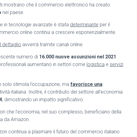
I dati mostrano che il commercio elettronico ha creato
o
nel paese.
ire in tecnologie avanzate è stata
determinante
per il
mmercio online continui a crescere esponenzialmente.
l dettaglio
avverrà tramite canali online.
rescente numero di
16.000 nuove assunzioni nel 2021
 professionali aumentano in settori come
logistica
e
servizi
on solo stimola l’occupazione, ma
favorisce una
vità italiana. Inoltre, il contributo del settore all’economia
4
, dimostrando un impatto significativo.
tori che l’economia, nel suo complesso, beneficiano della
sa da Amazon.
n continua a plasmare il futuro del commercio italiano.