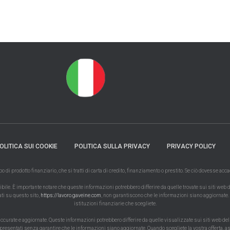
OLITICA SUI COOKIE
POLITICA SULLA PRIVACY
PRIVACY POLICY
di prodotto finanziario, che si tratti di carta di credito, finanziamento o prestito. Se ciò dovesse ac
le. È importante notare che queste informazioni potrebbero differire da quelle trovate sui siti web dell
ati su questo sito,
https://lavoro.gaveine.com
, non garantiscono che le informazioni siano aggiornate. 
istituzioni finanziarie che scegliete.
rate e aggiornate. Queste informazioni potrebbero differire da quelle visualizzate sui siti web delle i
o presentati senza garantire che le informazioni siano aggiornate. Quando scegliete la vostra offerta, as