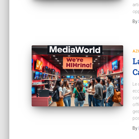
art
opp
By
AZ
L
C
Le 
ecc
con
off
ges
pos
By