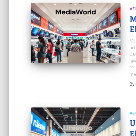
AZ
M
E
Med
nel
Can
lav
*Yo
mer
By
AZ
U
E