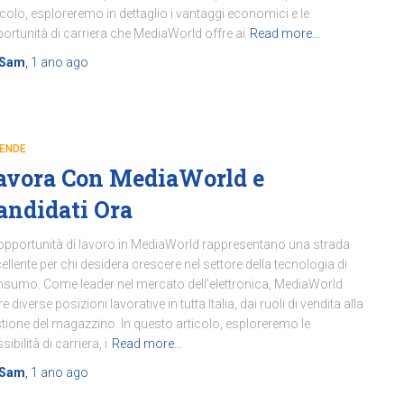
icolo, esploreremo in dettaglio i vantaggi economici e le
ortunità di carriera che MediaWorld offre ai
Read more…
Sam
,
1 ano
ago
IENDE
avora Con MediaWorld e
andidati Ora
opportunità di lavoro in MediaWorld rappresentano una strada
ellente per chi desidera crescere nel settore della tecnologia di
sumo. Come leader nel mercato dell’elettronica, MediaWorld
re diverse posizioni lavorative in tutta Italia, dai ruoli di vendita alla
tione del magazzino. In questo articolo, esploreremo le
sibilità di carriera, i
Read more…
Sam
,
1 ano
ago