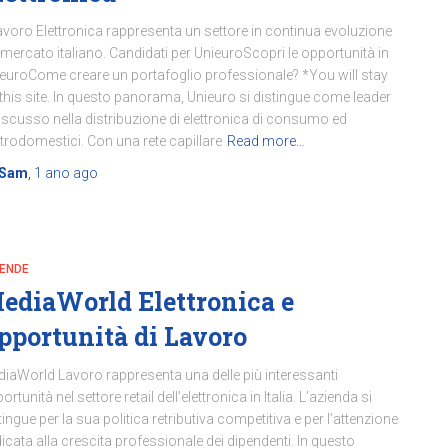
Lavoro Elettronica rappresenta un settore in continua evoluzione
 mercato italiano. Candidati per UnieuroScopri le opportunità in
euroCome creare un portafoglio professionale? *You will stay
this site. In questo panorama, Unieuro si distingue come leader
iscusso nella distribuzione di elettronica di consumo ed
ttrodomestici. Con una rete capillare
Read more…
Sam
,
1 ano
ago
IENDE
ediaWorld Elettronica e
pportunità di Lavoro
iaWorld Lavoro rappresenta una delle più interessanti
ortunità nel settore retail dell’elettronica in Italia. L’azienda si
tingue per la sua politica retributiva competitiva e per l’attenzione
icata alla crescita professionale dei dipendenti. In questo