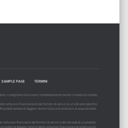
SAMPLE PAGE
TERMINI
cadere, vi preghiamo di avvisarci immediatamente tramite il modulo di contatto.
e istituzioni finanziarie e/o dei fornitori di servizi di un sito web specifico.
Ricordate sempre di leggere i termini d'uso e le condizioni di acquisto delle
stituzioni finanziarie, dei fornitori di servizi o del sito web di un prodotto
sicuratevi di leggere i termini delle istituzioni finanziarie e le condizioni di