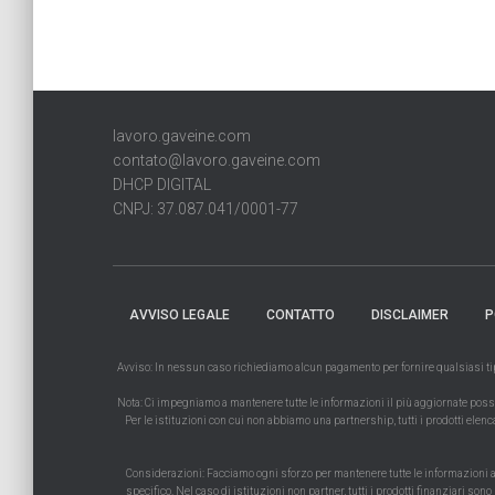
lavoro.gaveine.com
contato@lavoro.gaveine.com
DHCP DIGITAL
CNPJ: 37.087.041/0001-77
AVVISO LEGALE
CONTATTO
DISCLAIMER
P
Avviso: In nessun caso richiediamo alcun pagamento per fornire qualsiasi tipo 
Nota: Ci impegniamo a mantenere tutte le informazioni il più aggiornate possibi
Per le istituzioni con cui non abbiamo una partnership, tutti i prodotti elenc
Considerazioni: Facciamo ogni sforzo per mantenere tutte le informazioni accu
specifico. Nel caso di istituzioni non partner, tutti i prodotti finanziari son