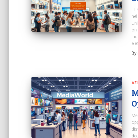
Il 
nel
Uni
on 
ind
ele
By
AZ
M
O
Med
opp
dis
ded