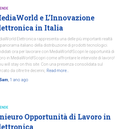
IENDE
ediaWorld e L’Innovazione
lettronica in Italia
iaWorld Elettronica rappresenta una delle più importanti realtà
 panorama italiano della distribuzione di prodotti tecnologici.
didati ora per lavorare con MediaWorld!Scopri le opportunità di
oro in MediaWorld!Scopri come affrontare le interviste di lavoro!
u will stay on this site. Con una presenza consolidata sul
cato da oltre tre decenni,
Read more…
Sam
,
1 ano
ago
IENDE
nieuro Opportunità di Lavoro in
lettronica