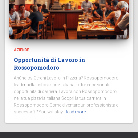
AZIENDE
Opportunità di Lavoro in
Rossopomodoro
Anúncios Cerchi Lavoro in Pizzeria? Rossopomodoro,
leader nella ristorazione italiana, offre eccezionali
opportunità di carriera. Lavora con Rossopomodoro
nella tua pizzeria italiana!Scopri la tua carriera in
Rossopomodoro!Come diventare un professionista di
successo? *You will stay
Read more…