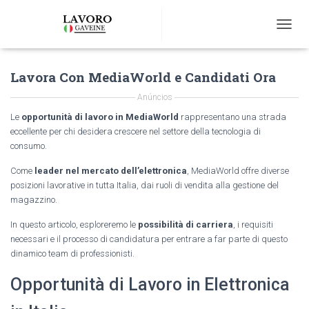
T
O
G
Lavora Con MediaWorld e Candidati Ora
G
L
Anúncios
E
N
Le
opportunità di lavoro in MediaWorld
rappresentano una strada
A
eccellente per chi desidera crescere nel settore della tecnologia di
V
consumo.
I
G
Come
leader nel mercato dell’elettronica
, MediaWorld offre diverse
A
posizioni lavorative in tutta Italia, dai ruoli di vendita alla gestione del
T
magazzino.
I
O
In questo articolo, esploreremo le
possibilità di carriera
, i requisiti
N
necessari e il processo di candidatura per entrare a far parte di questo
dinamico team di professionisti.
Opportunità di Lavoro in Elettronica