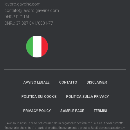
lavoro.gaveine.com
contato@lavoro.gaveine.com
DHCP DIGITAL
CNPJ: 37.087.041/0001-77
AVVISO LEGALE
CONTATTO
DISCLAIMER
POLITICA SUI COOKIE
POLITICA SULLA PRIVACY
PRIVACY POLICY
SAMPLE PAGE
TERMINI
Avviso: In nessun caso richiediamo alcun pagamento per fornire qualsiasi tipo di prodotto
finanziario, che si tratti di carta di credito, finanziamento o prestito. Se ciò dovesse accadere, vi