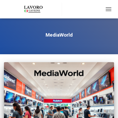
TOGG
NAVIG
MediaWorld