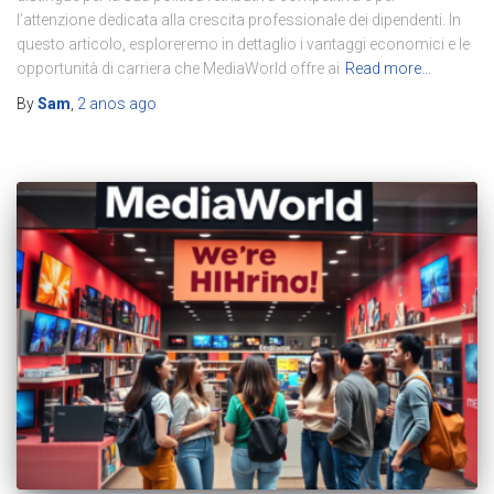
l’attenzione dedicata alla crescita professionale dei dipendenti. In
questo articolo, esploreremo in dettaglio i vantaggi economici e le
opportunità di carriera che MediaWorld offre ai
Read more…
By
Sam
,
2 anos
ago