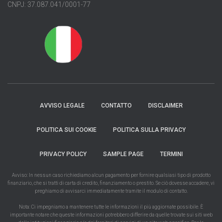
CNPJ: 37.087.041/0001-77
AVVISO LEGALE
CONTATTO
DISCLAIMER
POLITICA SUI COOKIE
POLITICA SULLA PRIVACY
PRIVACY POLICY
SAMPLE PAGE
TERMINI
Avviso: In nessun caso richiediamo alcun pagamento per fornire qualsiasi tipo di prodotto
finanziario, che si tratti di carta di credito, finanziamento o prestito. Se ciò dovesse accadere, vi
preghiamo di avvisarci immediatamente tramite il modulo di contatto.
Nota: Ci impegniamo a mantenere tutte le informazioni il più aggiornate possibile. È
importante notare che queste informazioni potrebbero differire da quelle trovate sui siti web