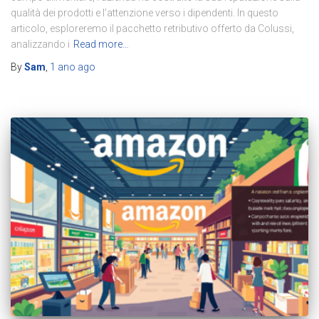
qualità dei prodotti e l’attenzione verso i dipendenti. In questo
articolo, esploreremo il pacchetto retributivo offerto da Colussi,
analizzando i
Read more…
By
Sam
,
1 ano
ago