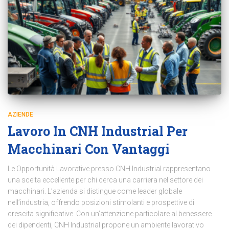
AZIENDE
Lavoro In CNH Industrial Per
Macchinari Con Vantaggi
Le Opportunità Lavorative presso CNH Industrial rappresentano
una scelta eccellente per chi cerca una carriera nel settore dei
macchinari. L’azienda si distingue come leader globale
nell’industria, offrendo posizioni stimolanti e prospettive di
crescita significative. Con un’attenzione particolare al benessere
dei dipendenti, CNH Industrial propone un ambiente lavorativo