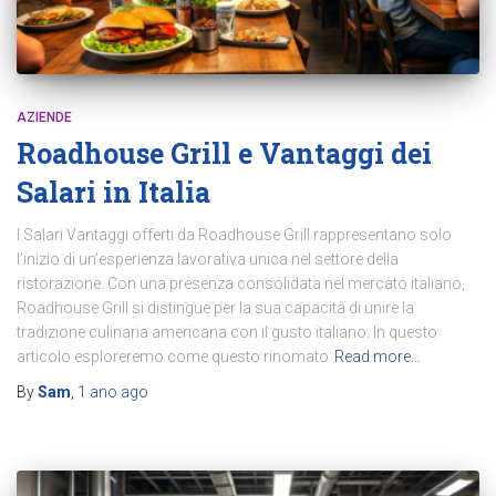
AZIENDE
Roadhouse Grill e Vantaggi dei
Salari in Italia
I Salari Vantaggi offerti da Roadhouse Grill rappresentano solo
l’inizio di un’esperienza lavorativa unica nel settore della
ristorazione. Con una presenza consolidata nel mercato italiano,
Roadhouse Grill si distingue per la sua capacità di unire la
tradizione culinaria americana con il gusto italiano. In questo
articolo esploreremo come questo rinomato
Read more…
By
Sam
,
1 ano
ago