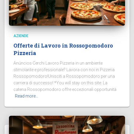
AZIENDE
Offerte di Lavoro in Rossopomodoro
Pizzeria
Anúncios Cerchi Lavoro Pizzeria in un ambiente
stimolante e professionale? Lavora con noi in Pizzeria
Rossopomodoro!Unisciti a Rossopomodoro per una
carriera di successo! *You will stay on this site. La
catena Rossopomodoro offre eccezionali opportunità
Read more…