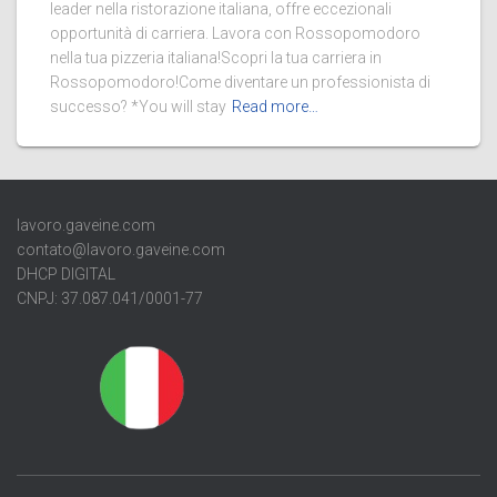
leader nella ristorazione italiana, offre eccezionali
opportunità di carriera. Lavora con Rossopomodoro
nella tua pizzeria italiana!Scopri la tua carriera in
Rossopomodoro!Come diventare un professionista di
successo? *You will stay
Read more…
lavoro.gaveine.com
contato@lavoro.gaveine.com
DHCP DIGITAL
CNPJ: 37.087.041/0001-77