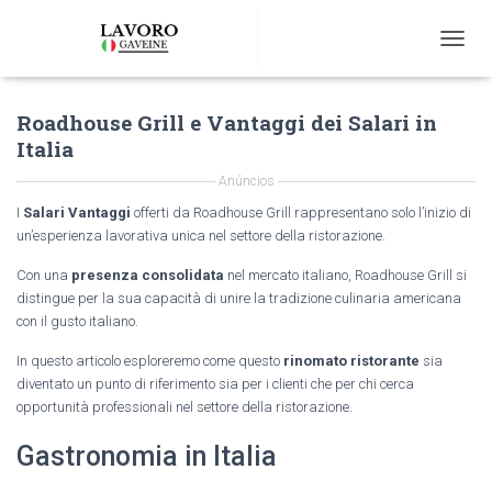
T
O
G
Roadhouse Grill e Vantaggi dei Salari in
G
L
Italia
E
N
Anúncios
A
I
Salari Vantaggi
offerti da Roadhouse Grill rappresentano solo l’inizio di
V
un’esperienza lavorativa unica nel settore della ristorazione.
I
G
Con una
presenza consolidata
nel mercato italiano, Roadhouse Grill si
A
distingue per la sua capacità di unire la tradizione culinaria americana
T
con il gusto italiano.
I
O
In questo articolo esploreremo come questo
rinomato ristorante
sia
N
diventato un punto di riferimento sia per i clienti che per chi cerca
opportunità professionali nel settore della ristorazione.
Gastronomia in Italia