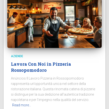
AZIENDE
Lavora Con Noi in Pizzeria
Rossopomodoro
Anúncios Il Lavoro Pizzeria in Rossopomodoro
rappresenta un’opportunità unica nel settore della
ristorazione italiana. Questa rinomata catena di pizzerie
si distingue per la sua dedizione all’autentica tradizione
napoletana e per l’impegno nella qualità del servizio.
Read more…