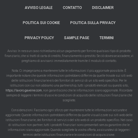
AVVISO LEGALE
CONTATTO
DISCLAIMER
POLITICA SUI COOKIE
POLITICA SULLA PRIVACY
PRIVACY POLICY
SAMPLE PAGE
TERMINI
Avviso: In nessun caso richiediamo alcun pagamento per fornire qualsiasi tipo di prodotto
finanziario, che si tratti di carta di credito, finanziamento o prestito. Se ciò dovesse accadere, vi
preghiamo di avvisarci immediatamente tramite il modulo di contatto.
Nota: Ci impegniamo a mantenere tutte le informazioni il più aggiornate possibile. È
importante notare che queste informazioni potrebbero differire da quelle trovate sui siti web
delle istituzioni finanziarie e/o dei fornitori di servizi di un sito web specifico. Per le
istituzioni con cui non abbiamo una partnership, tutti i prodotti elencati su questo sito,
https://lavoro.gaveine.com
, non garantiscono che le informazioni siano aggiornate. Ricordate
sempre di leggere i termini d'uso e le condizioni di acquisto delle istituzioni finanziarie che
scegliete.
Considerazioni: Facciamo ogni sforzo per mantenere tutte le informazioni accurate e
aggiornate. Queste informazioni potrebbero differire da quelle visualizzate sui siti web delle
istituzioni finanziarie, dei fornitori di servizi o del sito web di un prodotto specifico. Nel caso
di istituzioni non partner, tutti i prodotti finanziari sono presentati senza garantire che le
informazioni siano aggiornate. Quando scegliete la vostra offerta, assicuratevi di leggere i
termini delle istituzioni finanziarie e le condizioni di acquisizione.