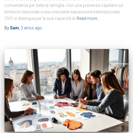
convenienza per tutta la famiglia. Con una presenza capillare sul
territorio nazionale e una crescente espansione internazionale,
OVS si distingue per la sua capacità di
Read more…
By
Sam
,
2 anos
ago