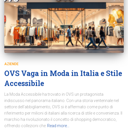
AZIENDE
OVS Vaga in Moda in Italia e Stile
Accessibile
La Moda Accessibile ha trovato in OVS un protagonista
indiscusso nel panorama italiano. Con una storia ventennale nel
settore dell’abbigliamento, OVS si è affermato come punto di
riferimento per milioni di italiani alla ricerca di stile e convenienza. Il
marchio ha rivoluzionato il concetto di shopping democratico,
offrendo collezioni che
Read more…