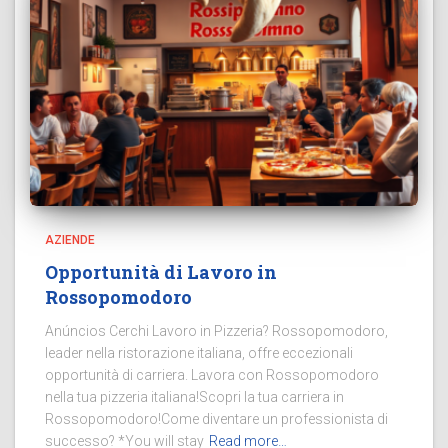
AZIENDE
Opportunità di Lavoro in
Rossopomodoro
Anúncios Cerchi Lavoro in Pizzeria? Rossopomodoro,
leader nella ristorazione italiana, offre eccezionali
opportunità di carriera. Lavora con Rossopomodoro
nella tua pizzeria italiana!Scopri la tua carriera in
Rossopomodoro!Come diventare un professionista di
successo? *You will stay
Read more…