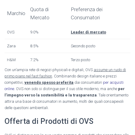
Quota di
Preferenza dei
Marchio
Mercato
Consumatori
OVS
9.0%
Leader di mercato
Zara
8.5%
Secondo posto
H&M
7.2%
Terzo posto
Con un’ampia rete di negozi physicali e digitali, OVS
assume un ruolo di
primo piano nel fast fashion
. Combinando design italiano e prezzi
competitivi,
venendo spesso preferita
dai consumatori
per acquisti
online
. OVS non solo si distingue per il suo stile moderno, ma anche
per
l’impegno verso la sostenibilità e la trasparenza
. Tale orientamento
attira una base di consumatori in aumento, molti dei quali consapevoli
delle questioni ambientali.
Offerta di Prodotti di OVS