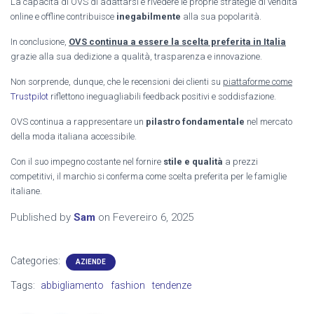
La capacità di OVS di adattarsi e rivedere le proprie strategie di vendita
online e offline contribuisce
inegabilmente
alla sua popolarità.
In conclusione,
OVS continua a essere la scelta preferita in Italia
grazie alla sua dedizione a qualità, trasparenza e innovazione.
Non sorprende, dunque, che le recensioni dei clienti su
piattaforme come
Trustpilot
riflettono ineguagliabili feedback positivi e soddisfazione.
OVS continua a rappresentare un
pilastro fondamentale
nel mercato
della moda italiana accessibile.
Con il suo impegno costante nel fornire
stile e qualità
a prezzi
competitivi, il marchio si conferma come scelta preferita per le famiglie
italiane.
Published by
Sam
on
Fevereiro 6, 2025
Categories:
AZIENDE
Tags:
abbigliamento
fashion
tendenze