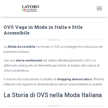
T
O
G
OVS Vaga in Moda in Italia e Stile
G
L
Accessibile
E
N
Anúncios
A
La
Moda Accessibile
ha trovato in OVS un protagonista indiscusso nel
V
panorama italiano.
I
G
Con una
storia ventennale
nel settore dell’abbigliamento, OVS si è
A
affermato come punto di riferimento per milioni di italiani alla ricerca di
T
stile e convenienza.
I
O
Il marchio ha rivoluzionato il concetto di
shopping democratico
, offrendo
N
collezioni che seguono le ultime tendenze senza compromettere la qualità.
La Storia di OVS nella Moda Italiana
Anúncios