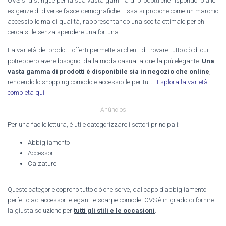
OVS si distingue per la sua vasta gamma di prodotti che rispondono alle
esigenze di diverse fasce demografiche. Essa si propone come un marchio
accessibile ma di qualità, rappresentando una scelta ottimale per chi
cerca stile senza spendere una fortuna.
La varietà dei prodotti offerti permette ai clienti di trovare tutto ciò di cui
potrebbero avere bisogno, dalla moda casual a quella più elegante.
Una
vasta gamma di prodotti è disponibile sia in negozio che online
,
rendendo lo shopping comodo e accessibile per tutti.
Esplora la varietà
completa qui
.
Anúncios
Per una facile lettura, è utile categorizzare i settori principali:
Abbigliamento
Accessori
Calzature
Queste categorie coprono tutto ciò che serve, dal capo d’abbigliamento
perfetto ad accessori eleganti e scarpe comode. OVS è in grado di fornire
la giusta soluzione per
tutti gli stili e le occasioni
.