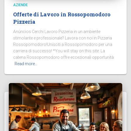
AZIENDE
Offerte di Lavoro in Rossopomodoro
Pizzeria
Anúncios Cerchi Lavoro Pizzeria in un ambiente
stimolante e professionale? Lavora con noi in Pizzeria
Rossopomodoro!Unisciti a Rossopomodoro per una
carriera di successo! *You will stay on this site. La
catena Rossopomodoro offre eccezionali opportunità
Read more…