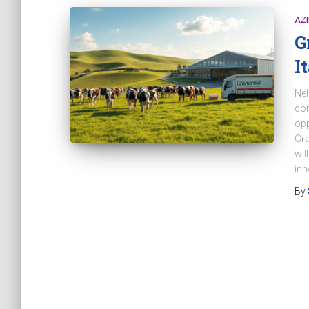
AZ
G
I
Nel
com
opp
Gra
wil
inn
By