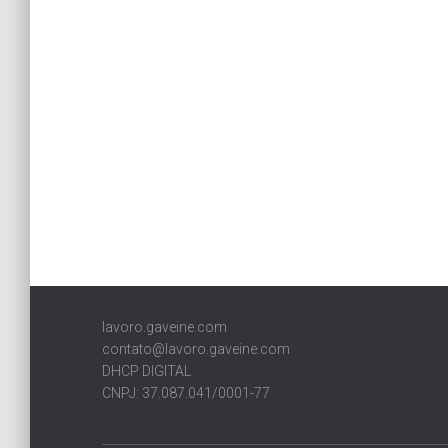
lavoro.gaveine.com
contato@lavoro.gaveine.com
DHCP DIGITAL
CNPJ: 37.087.041/0001-77