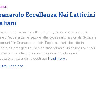
IENDE
ranarolo Eccellenza Nei Latticini
taliani
 vasto panorama dei Latticini Italiani, Granarolo si distingue
e un’eccellenza nel settore lattiero-caseario nazionale. Scopri le
ortunità in Granarolo Latticini!Esplora salari e benefici in
narolo!Come gestire il nervosismo prima di un colloquio? *You
l stay on this site. Con una storia ricca di tradizione e
ovazione, l’azienda ha costruito
Read more…
Sam
,
1 ano
ago