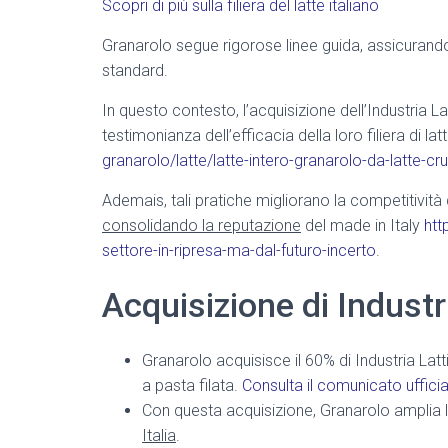
Scopri di più sulla filiera del latte italiano
Granarolo segue rigorose linee guida, assicurando
standard.
In questo contesto, l’acquisizione dell’Industria 
testimonianza dell’efficacia della loro filiera di lat
granarolo/latte/latte-intero-granarolo-da-latte-cr
Ademais, tali pratiche migliorano la competitività de
consolidando la reputazione
del made in Italy
htt
settore-in-ripresa-ma-dal-futuro-incerto
.
Acquisizione di Industr
Granarolo acquisisce il 60% di Industria La
a pasta filata.
Consulta il comunicato ufficia
Con questa acquisizione, Granarolo amplia l
Italia
.