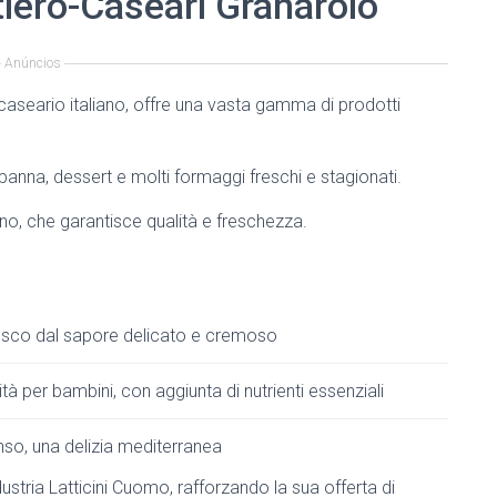
iero-Caseari Granarolo
Anúncios
-caseario italiano, offre una vasta gamma di prodotti
panna, dessert e molti formaggi freschi e stagionati.
iano, che garantisce qualità e freschezza.
sco dal sapore delicato e cremoso
ità per bambini, con aggiunta di nutrienti essenziali
so, una delizia mediterranea
stria Latticini Cuomo, rafforzando la sua offerta di