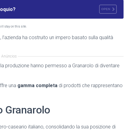
loquio?
OPEN
ll stay on this site.
e
, l’azienda ha costruito un impero basato sulla qualità
Anúncios
ella produzione hanno permesso a Granarolo di diventare
offre una
gamma completa
di prodotti che rappresentano
o Granarolo
iero-caseario italiano, consolidando la sua posizione di