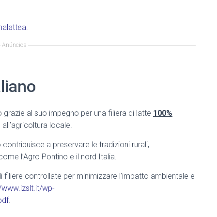
alattea
.
Anúncios
aliano
o grazie al suo impegno per una filiera di latte
100%
all’agricoltura locale.
 contribuisce a preservare le tradizioni rurali,
come l’Agro Pontino e il nord Italia.
di filiere controllate per minimizzare l’impatto ambientale e
//www.izslt.it/wp-
pdf
.