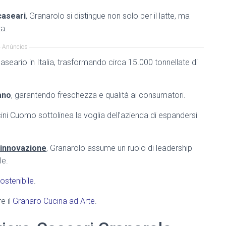
caseari
, Granarolo si distingue non solo per il latte, ma
a.
Anúncios
aseario in Italia, trasformando circa 15.000 tonnellate di
iano
, garantendo freschezza e qualità ai consumatori.
cini Cuomo sottolinea la voglia dell’azienda di espandersi
l’innovazione
, Granarolo assume un ruolo di leadership
le.
ostenibile
.
re il
Granaro Cucina ad Arte
.