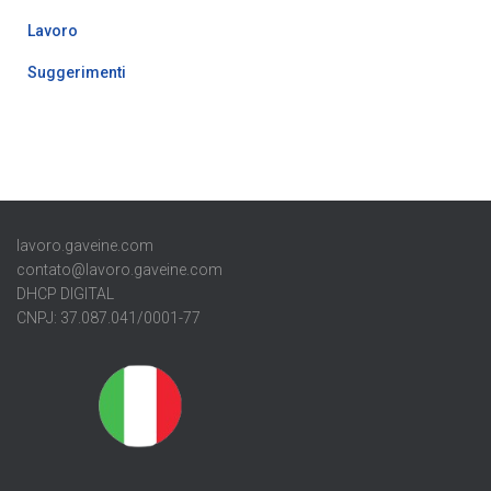
Lavoro
Suggerimenti
lavoro.gaveine.com
contato@lavoro.gaveine.com
DHCP DIGITAL
CNPJ: 37.087.041/0001-77