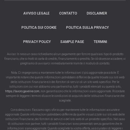
AVVISO LEGALE
CONTATTO
DISCLAIMER
POLITICA SUI COOKIE
POLITICA SULLA PRIVACY
PRIVACY POLICY
SAMPLE PAGE
TERMINI
Avviso: In nessun caso richiediamo alcun pagamento per fornire qualsiasi tipo di prodotto
finanziario, che si tratti di carta di credito, finanziamento o prestito. Se ciò dovesse accadere, vi
preghiamo di avvisarci immediatamente tramite il modulo di contatto.
Nota: Ci impegniamo a mantenere tutte le informazioni il più aggiornate possibile. È
importante notare che queste informazioni potrebbero differire da quelle trovate sui siti web
delle istituzioni finanziarie e/o dei fornitori di servizi di un sito web specifico. Per le
istituzioni con cui non abbiamo una partnership, tutti i prodotti elencati su questo sito,
https://lavoro.gaveine.com
, non garantiscono che le informazioni siano aggiornate. Ricordate
sempre di leggere i termini d'uso e le condizioni di acquisto delle istituzioni finanziarie che
scegliete.
Considerazioni: Facciamo ogni sforzo per mantenere tutte le informazioni accurate e
aggiornate. Queste informazioni potrebbero differire da quelle visualizzate sui siti web delle
istituzioni finanziarie, dei fornitori di servizi o del sito web di un prodotto specifico. Nel caso
di istituzioni non partner, tutti i prodotti finanziari sono presentati senza garantire che le
informazioni siano aggiornate. Quando scegliete la vostra offerta, assicuratevi di leggere i