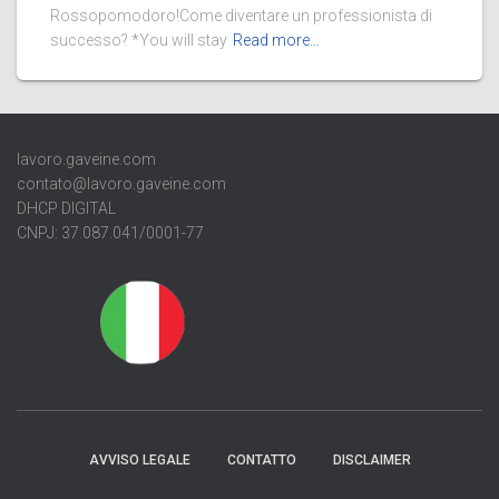
Rossopomodoro!Come diventare un professionista di
successo? *You will stay
Read more…
lavoro.gaveine.com
contato@lavoro.gaveine.com
DHCP DIGITAL
CNPJ: 37.087.041/0001-77
AVVISO LEGALE
CONTATTO
DISCLAIMER