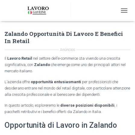
T
O
G
Zalando Opportunità Di Lavoro E Benefici
G
L
In Retail
E
N
Anúncios
A
Il
Lavoro Retail
nel settore dell’e-commerce sta vivendo una crescita
V
significativa, con
Zalando
che emerge come uno dei principali attori nel
I
mercato italiano.
G
A
L’azienda offre
opportunità entusiasmanti
per professionisti che
T
desiderano entrare nel mondo del retail digitale, con particolare attenzione
I
alla crescita professionale e al benessere dei dipendenti.
O
N
In questo articolo, esploreremo le
diverse posizioni disponibili
, i
pacchetti retributivi e i benefici offerti da Zalando in Italia.
Opportunità di Lavoro in Zalando