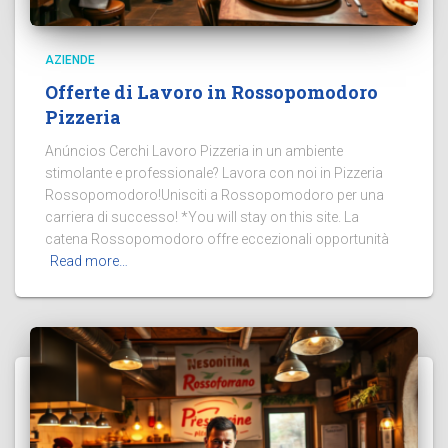
AZIENDE
Offerte di Lavoro in Rossopomodoro
Pizzeria
Anúncios Cerchi Lavoro Pizzeria in un ambiente
stimolante e professionale? Lavora con noi in Pizzeria
Rossopomodoro!Unisciti a Rossopomodoro per una
carriera di successo! *You will stay on this site. La
catena Rossopomodoro offre eccezionali opportunità
Read more…