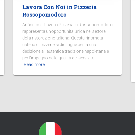
Lavora Con Noi in Pizzeria
Rossopomodoro
Anúncios Il Lavoro Pizzeria in Rossopomodoro
rappresenta un’opportunità unica nel settore
della ristorazione italiana. Questa rinomata
catena di pizzerie si distingue per la sua
dedizione all’autentica tradizione napoletana e
per l’impegno nella qualità del servizio.
Read more…