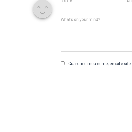
Name
*
Em
What's on your mind?
Guardar o meu nome, email e site