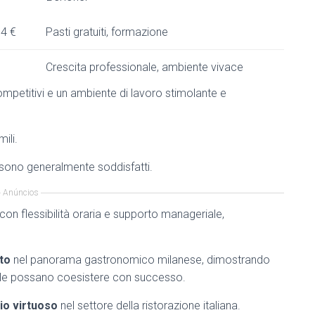
14 €
Pasti gratuiti, formazione
Crescita professionale, ambiente vivace
competitivi e un ambiente di lavoro stimolante e
ili.
i sono generalmente soddisfatti.
Anúncios
con flessibilità oraria e supporto manageriale,
to
nel panorama gastronomico milanese, dimostrando
nale possano coesistere con successo.
o virtuoso
nel settore della ristorazione italiana.