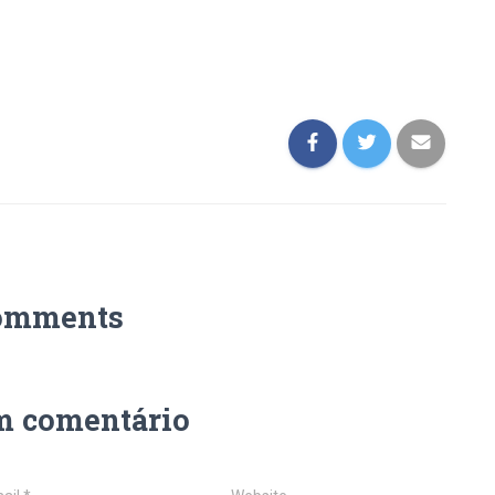
omments
m comentário