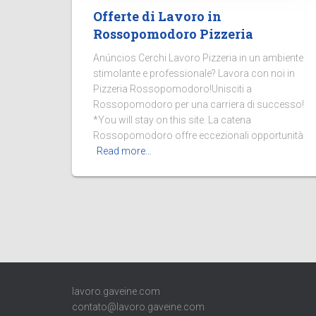
Offerte di Lavoro in
Rossopomodoro Pizzeria
Anúncios Cerchi Lavoro Pizzeria in un ambiente
stimolante e professionale? Lavora con noi in
Pizzeria Rossopomodoro!Unisciti a
Rossopomodoro per una carriera di successo!
*You will stay on this site. La catena
Rossopomodoro offre eccezionali opportunità
Read more…
lavoro.gaveine.com
contato@lavoro.gaveine.com