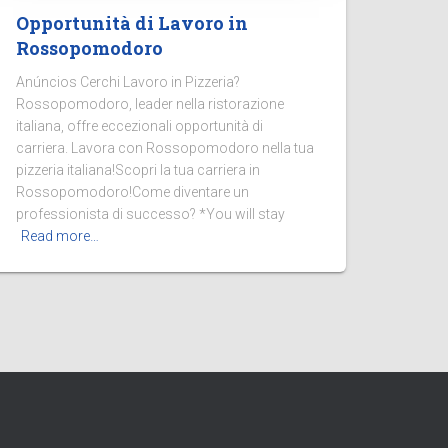
Opportunità di Lavoro in
Rossopomodoro
Anúncios Cerchi Lavoro in Pizzeria?
Rossopomodoro, leader nella ristorazione
italiana, offre eccezionali opportunità di
carriera. Lavora con Rossopomodoro nella tua
pizzeria italiana!Scopri la tua carriera in
Rossopomodoro!Come diventare un
professionista di successo? *You will stay
Read more…