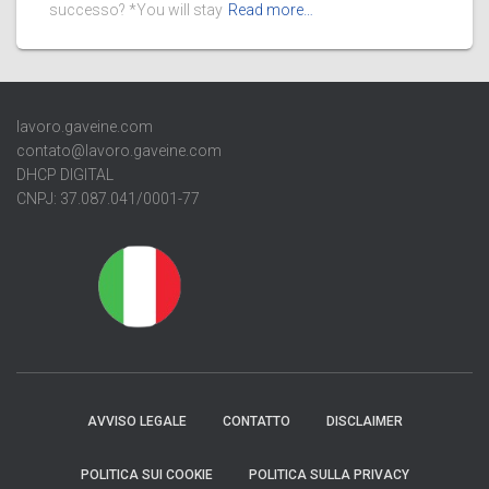
successo? *You will stay
Read more…
lavoro.gaveine.com
contato@lavoro.gaveine.com
DHCP DIGITAL
CNPJ: 37.087.041/0001-77
AVVISO LEGALE
CONTATTO
DISCLAIMER
POLITICA SUI COOKIE
POLITICA SULLA PRIVACY