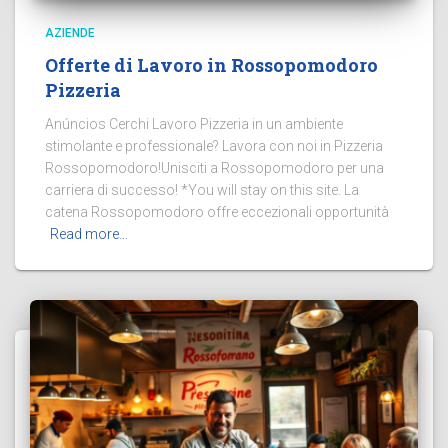
AZIENDE
Offerte di Lavoro in Rossopomodoro
Pizzeria
Anúncios Cerchi Lavoro Pizzeria in un ambiente
stimolante e professionale? Lavora con noi in Pizzeria
Rossopomodoro!Unisciti a Rossopomodoro per una
carriera di successo! *You will stay on this site. La
catena Rossopomodoro offre eccezionali opportunità
Read more…