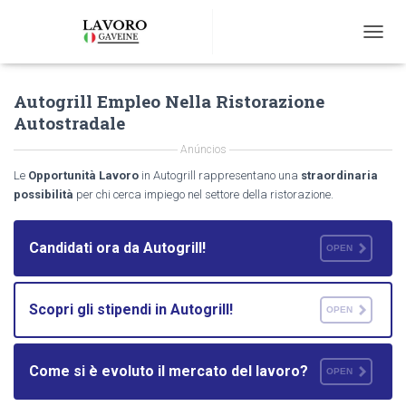
T
O
G
Autogrill Empleo Nella Ristorazione
G
L
Autostradale
E
N
Anúncios
A
Le
Opportunità Lavoro
in Autogrill rappresentano una
straordinaria
V
possibilità
per chi cerca impiego nel settore della ristorazione.
I
G
A
Candidati ora da Autogrill!
OPEN
T
I
O
N
Scopri gli stipendi in Autogrill!
OPEN
Come si è evoluto il mercato del lavoro?
OPEN