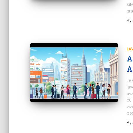
sit
gra
By
LA
A
A
Le 
lav
ava
cul
viv
opp
By