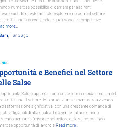
igianale sta vivendo una fase di straordinaria espansione,
rendo numerose possibilità di carriera per aspiranti
fessionisti. In questo articolo esploreremo come il settore
atiero italiano stia evolvendo e quali sono le competenze
ad more…
Sam
,
1 ano
ago
IENDE
pportunità e Benefici nel Settore
elle Salse
Opportunità Salse rappresentano un settore in rapida crescita nel
cato italiano. Il settore della produzione alimentare sta vivendo
 trasformazione significativa, con una crescente domanda di
dotti artigianali di alta qualità. Le aziende italiane stanno
estendo sempre più risorse nel settore delle salse, creando
erose opportunità di lavoro e
Read more…