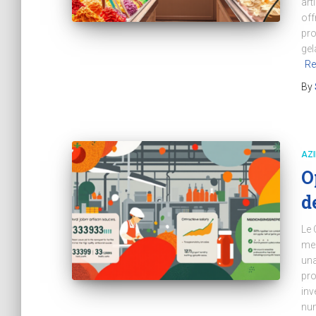
art
off
pro
gel
Re
By
AZ
O
d
Le 
mer
una
pro
inv
num