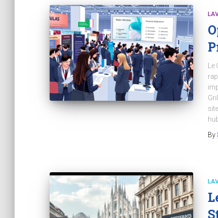
LA
O
P
Le 
rap
imp
Gri
sit
hub
By
LA
L
S