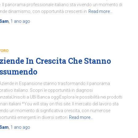
e. Il panorama professionale italiano sta vivendo un momento di
nde dinamismo, con opportunità crescenti in
Read more…
Sam
,
1 ano
ago
VORO
ziende In Crescita Che Stanno
ssumendo
Aziende in Espansione stanno trasformando il panorama
orativo italiano. Scopri le opportunità in diagnosi
nzataUnisciti a UBI Banca oggiEsplora le possibilità nei prodotti
inari italiani *You will stay on this site. Il mercato del lavoro sta
endo un momento di significativa crescita, con numerose
ortunità emergenti in diversi settori
Read more…
Sam
,
1 ano
ago