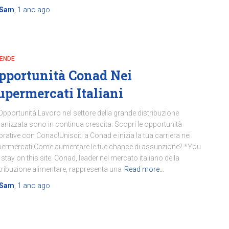
Sam
,
1 ano
ago
IENDE
pportunità Conad Nei
upermercati Italiani
Opportunità Lavoro nel settore della grande distribuzione
anizzata sono in continua crescita. Scopri le opportunità
orative con Conad!Unisciti a Conad e inizia la tua carriera nei
ermercati!Come aumentare le tue chance di assunzione? *You
l stay on this site. Conad, leader nel mercato italiano della
tribuzione alimentare, rappresenta una
Read more…
Sam
,
1 ano
ago