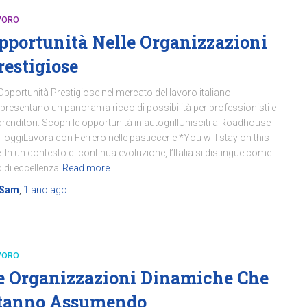
VORO
pportunità Nelle Organizzazioni
restigiose
Opportunità Prestigiose nel mercato del lavoro italiano
presentano un panorama ricco di possibilità per professionisti e
renditori. Scopri le opportunità in autogrillUnisciti a Roadhouse
ll oggiLavora con Ferrero nelle pasticcerie *You will stay on this
e. In un contesto di continua evoluzione, l’Italia si distingue come
 di eccellenza
Read more…
Sam
,
1 ano
ago
VORO
e Organizzazioni Dinamiche Che
tanno Assumendo