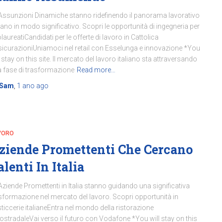
Assunzioni Dinamiche stanno ridefinendo il panorama lavorativo
liano in modo significativo. Scopri le opportunità di ingegneria per
laureatiCandidati per le offerte di lavoro in Cattolica
icurazioniUniamoci nel retail con Esselunga e innovazione *You
l stay on this site. Il mercato del lavoro italiano sta attraversando
 fase di trasformazione
Read more…
Sam
,
1 ano
ago
VORO
ziende Promettenti Che Cercano
alenti In Italia
Aziende Promettenti in Italia stanno guidando una significativa
sformazione nel mercato del lavoro. Scopri opportunità in
ticcerie italianeEntra nel mondo della ristorazione
ostradaleVai verso il futuro con Vodafone *You will stay on this