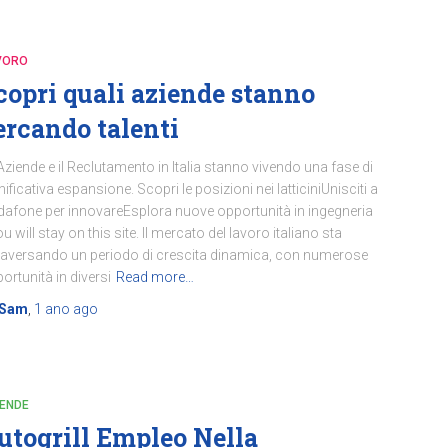
VORO
copri quali aziende stanno
ercando talenti
Aziende e il Reclutamento in Italia stanno vivendo una fase di
nificativa espansione. Scopri le posizioni nei latticiniUnisciti a
afone per innovareEsplora nuove opportunità in ingegneria
u will stay on this site. Il mercato del lavoro italiano sta
raversando un periodo di crescita dinamica, con numerose
ortunità in diversi
Read more…
Sam
,
1 ano
ago
IENDE
utogrill Empleo Nella