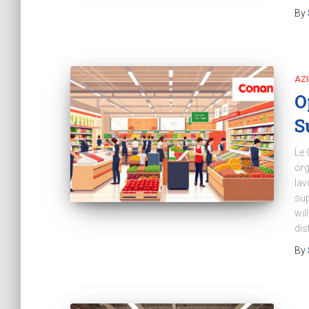
By
AZ
O
S
Le 
org
lav
sup
wil
dis
By