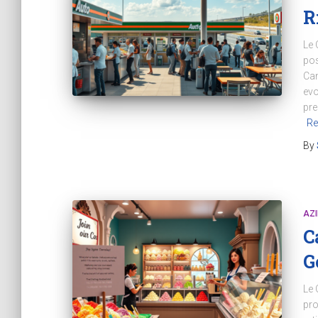
R
Le 
pos
Can
evo
pre
Re
By
AZ
C
G
Le 
pro