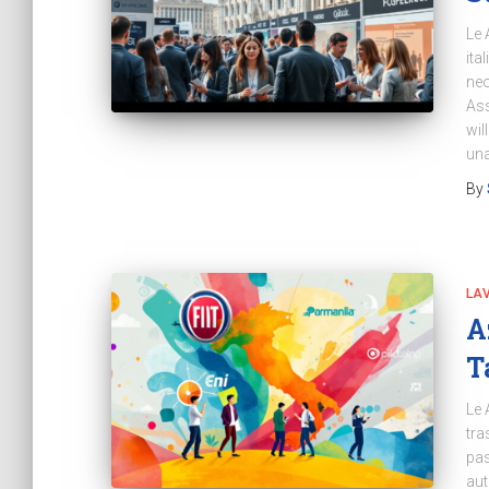
Le 
ita
neo
Ass
wil
una
By
LA
A
T
Le 
tra
pas
aut