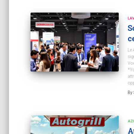
LA
S
c
Le 
sig
Vod
*Yo
att
opp
By
AZ
A