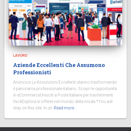
LAVORO
Aziende Eccellenti Che Assumono
Professionisti
Anúncios Le Assunzioni Eccellenti stanno trasformando
il panorama professionale italiano. Scopri le opportunità
in eCommerceUnisciti a Poste Italiane per trasferimenti
faciliEsplora le offerte nel mondo della moda *You will
stay on this site. In un
Read more…