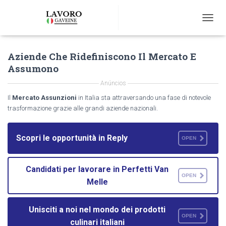
T
O
G
Aziende Che Ridefiniscono Il Mercato E
G
L
Assumono
E
N
Anúncios
A
Il
Mercato Assunzioni
in Italia sta attraversando una fase di notevole
V
trasformazione grazie alle grandi aziende nazionali.
I
G
A
Scopri le opportunità in Reply
OPEN
T
I
O
Candidati per lavorare in Perfetti Van
N
OPEN
Melle
Unisciti a noi nel mondo dei prodotti
OPEN
culinari italiani