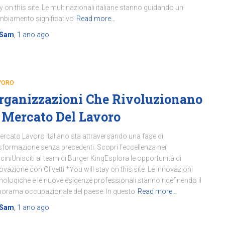
y on this site. Le multinazionali italiane stanno guidando un
biamento significativo
Read more…
Sam
,
1 ano
ago
VORO
rganizzazioni Che Rivoluzionano
l Mercato Del Lavoro
Mercato Lavoro italiano sta attraversando una fase di
sformazione senza precedenti. Scopri l’eccellenza nei
ticiniUnisciti al team di Burger KingEsplora le opportunità di
ovazione con Olivetti *You will stay on this site. Le innovazioni
nologiche e le nuove esigenze professionali stanno ridefinendo il
orama occupazionale del paese. In questo
Read more…
Sam
,
1 ano
ago