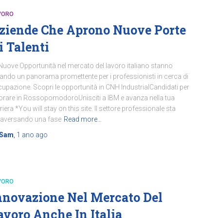
VORO
ziende Che Aprono Nuove Porte
i Talenti
Nuove Opportunità nel mercato del lavoro italiano stanno
ando un panorama promettente per i professionisti in cerca di
upazione. Scopri le opportunità in CNH IndustrialCandidati per
orare in RossopomodoroUnisciti a IBM e avanza nella tua
riera *You will stay on this site. Il settore professionale sta
raversando una fase
Read more…
Sam
,
1 ano
ago
VORO
nnovazione Nel Mercato Del
avoro Anche In Italia