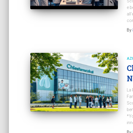
Sco
e b
all
con
By
AZ
C
N
La 
Far
Sco
ben
*Yo
inn
By