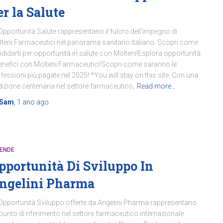
er la Salute
Opportunità Salute rappresentano il fulcro dell’impegno di
teni Farmaceutici nel panorama sanitario italiano. Scopri come
didarti per opportunità in salute con Molteni!Esplora opportunità
enefici con Molteni Farmaceutici!Scopri come saranno le
fessioni più pagate nel 2025! *You will stay on this site. Con una
dizione centenaria nel settore farmaceutico,
Read more…
Sam
,
1 ano
ago
IENDE
pportunità Di Sviluppo In
ngelini Pharma
Opportunità Sviluppo offerte da Angelini Pharma rappresentano
punto di riferimento nel settore farmaceutico internazionale.