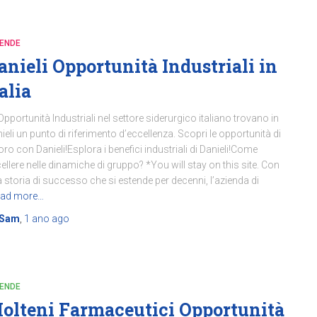
IENDE
anieli Opportunità Industriali in
talia
Opportunità Industriali nel settore siderurgico italiano trovano in
ieli un punto di riferimento d’eccellenza. Scopri le opportunità di
oro con Danieli!Esplora i benefici industriali di Danieli!Come
ellere nelle dinamiche di gruppo? *You will stay on this site. Con
 storia di successo che si estende per decenni, l’azienda di
ad more…
Sam
,
1 ano
ago
IENDE
olteni Farmaceutici Opportunità