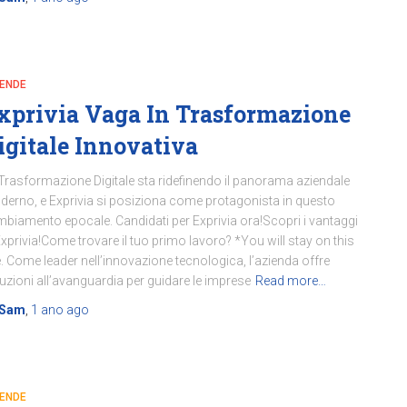
IENDE
xprivia Vaga In Trasformazione
igitale Innovativa
Trasformazione Digitale sta ridefinendo il panorama aziendale
erno, e Exprivia si posiziona come protagonista in questo
biamento epocale. Candidati per Exprivia ora!Scopri i vantaggi
Exprivia!Come trovare il tuo primo lavoro? *You will stay on this
e. Come leader nell’innovazione tecnologica, l’azienda offre
uzioni all’avanguardia per guidare le imprese
Read more…
Sam
,
1 ano
ago
IENDE