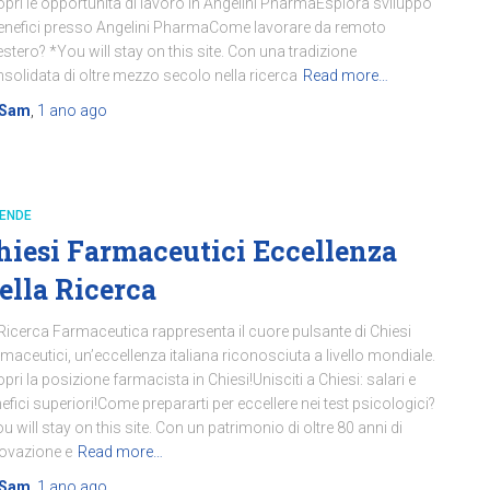
pri le opportunità di lavoro in Angelini PharmaEsplora sviluppo
enefici presso Angelini PharmaCome lavorare da remoto
’estero? *You will stay on this site. Con una tradizione
solidata di oltre mezzo secolo nella ricerca
Read more…
Sam
,
1 ano
ago
IENDE
hiesi Farmaceutici Eccellenza
ella Ricerca
Ricerca Farmaceutica rappresenta il cuore pulsante di Chiesi
maceutici, un’eccellenza italiana riconosciuta a livello mondiale.
pri la posizione farmacista in Chiesi!Unisciti a Chiesi: salari e
efici superiori!Come prepararti per eccellere nei test psicologici?
u will stay on this site. Con un patrimonio di oltre 80 anni di
ovazione e
Read more…
Sam
,
1 ano
ago