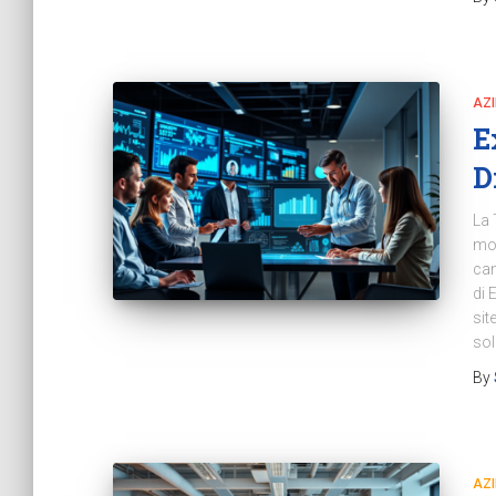
AZ
E
D
La 
mod
cam
di 
sit
sol
By
AZ