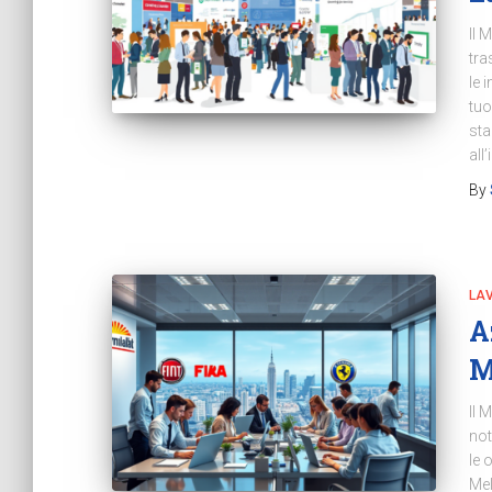
Il 
tra
le 
tuo
sta
all
By
LA
A
M
Il 
not
le 
Mel