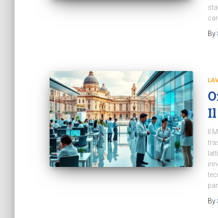
sta
cam
By
LA
O
I
Il 
tra
lat
inn
tec
pan
By