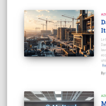
AZ
D
I
Le 
Dan
lav
ecc
una
Re
By
AZ
M