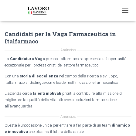
T
O
G
Candidati per la Vaga Farmaceutica in
G
L
Italfarmaco
E
N
Anúncios
A
La
Candidatura Vaga
presso Italfarmaco rappresenta un’opportunità
V
eccezionale per i professionisti del settore farmaceutico.
I
G
Con una
storia di eccellenza
nel campo della ricerca e sviluppo,
A
Italfarmaco si distingue come leader nell’innovazione farmaceutica.
T
I
L’azienda cerca
talenti motivati
pronti a contribuire alla missione di
O
migliorare la qualità della vita attraverso soluzioni farmaceutiche
N
all’avanguardia.
Anúncios
Questa è un’occasione unica per entrare a far parte di un team
dinamico
e innovativo
che plasma il futuro della salute.