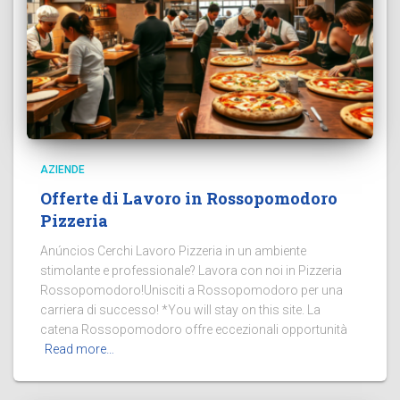
AZIENDE
Offerte di Lavoro in Rossopomodoro
Pizzeria
Anúncios Cerchi Lavoro Pizzeria in un ambiente
stimolante e professionale? Lavora con noi in Pizzeria
Rossopomodoro!Unisciti a Rossopomodoro per una
carriera di successo! *You will stay on this site. La
catena Rossopomodoro offre eccezionali opportunità
Read more…