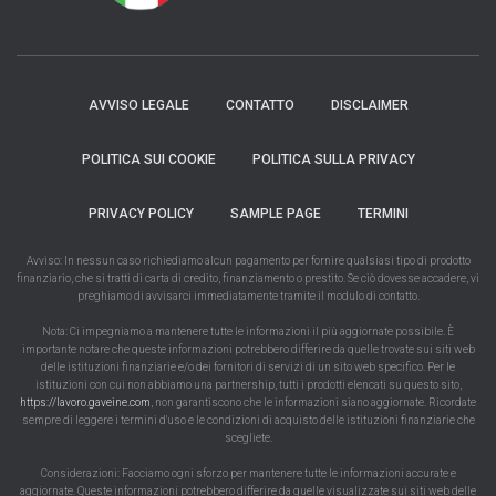
AVVISO LEGALE
CONTATTO
DISCLAIMER
POLITICA SUI COOKIE
POLITICA SULLA PRIVACY
PRIVACY POLICY
SAMPLE PAGE
TERMINI
Avviso: In nessun caso richiediamo alcun pagamento per fornire qualsiasi tipo di prodotto
finanziario, che si tratti di carta di credito, finanziamento o prestito. Se ciò dovesse accadere, vi
preghiamo di avvisarci immediatamente tramite il modulo di contatto.
Nota: Ci impegniamo a mantenere tutte le informazioni il più aggiornate possibile. È
importante notare che queste informazioni potrebbero differire da quelle trovate sui siti web
delle istituzioni finanziarie e/o dei fornitori di servizi di un sito web specifico. Per le
istituzioni con cui non abbiamo una partnership, tutti i prodotti elencati su questo sito,
https://lavoro.gaveine.com
, non garantiscono che le informazioni siano aggiornate. Ricordate
sempre di leggere i termini d'uso e le condizioni di acquisto delle istituzioni finanziarie che
scegliete.
Considerazioni: Facciamo ogni sforzo per mantenere tutte le informazioni accurate e
aggiornate. Queste informazioni potrebbero differire da quelle visualizzate sui siti web delle