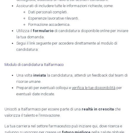
Assicurati di includere tutte le informazioni richieste, come:
Dati personali completi.
Esperienze lavorative rilevanti.
Formazione accademica.
Utilizza il
formulario
di candidatura disponibile online per inviare
la tua domanda.
Segui il link seguente per accedere direttamente al modulo di
candidatura:
Modulo di candidatura Italfarmaco
Una volta
inviata
la candidatura, attendi un feedback dal team di
risorse umane.
Preparati per eventuali colloqui e
verifica le tue disponibilità
per
eventuali date indicate.
Unisciti a Italfarmaco per essere parte di una
realtà in crescita
che
valorizza il talento e l’innovazione.
La tua carriera nel settore farmaceutico può iniziare qui, dove ricerca e
sviluppo si uniscono per creare un
futuro migliore
nella salute globale.