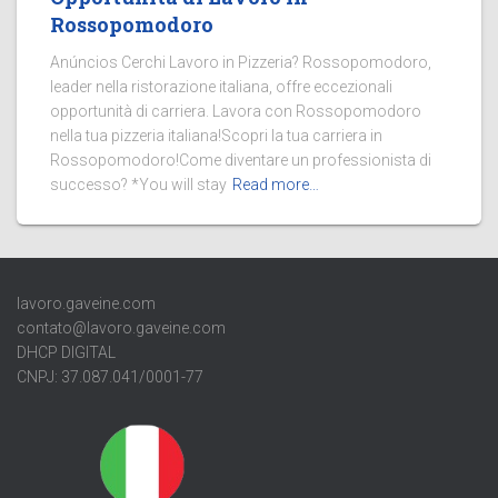
Rossopomodoro
Anúncios Cerchi Lavoro in Pizzeria? Rossopomodoro,
leader nella ristorazione italiana, offre eccezionali
opportunità di carriera. Lavora con Rossopomodoro
nella tua pizzeria italiana!Scopri la tua carriera in
Rossopomodoro!Come diventare un professionista di
successo? *You will stay
Read more…
lavoro.gaveine.com
contato@lavoro.gaveine.com
DHCP DIGITAL
CNPJ: 37.087.041/0001-77