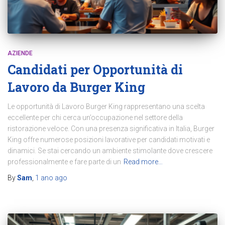
AZIENDE
Candidati per Opportunità di
Lavoro da Burger King
Le opportunità di Lavoro Burger King rappresentano una scelta
eccellente per chi cerca un’occupazione nel settore della
ristorazione veloce. Con una presenza significativa in Italia, Burger
King offre numerose posizioni lavorative per candidati motivati e
dinamici. Se stai cercando un ambiente stimolante dove crescere
professionalmente e fare parte di un
Read more…
By
Sam
,
1 ano
ago