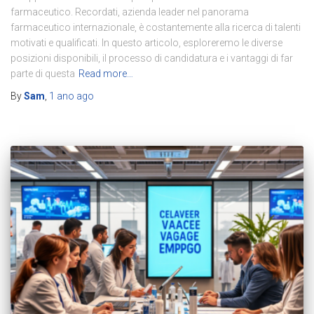
farmaceutico. Recordati, azienda leader nel panorama
farmaceutico internazionale, è costantemente alla ricerca di talenti
motivati e qualificati. In questo articolo, esploreremo le diverse
posizioni disponibili, il processo di candidatura e i vantaggi di far
parte di questa
Read more…
By
Sam
,
1 ano
ago