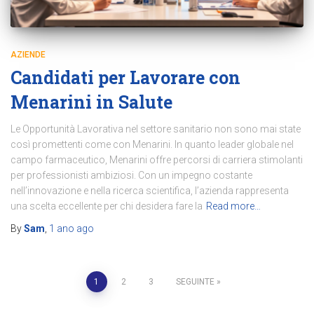
AZIENDE
Candidati per Lavorare con
Menarini in Salute
Le Opportunità Lavorativa nel settore sanitario non sono mai state
così promettenti come con Menarini. In quanto leader globale nel
campo farmaceutico, Menarini offre percorsi di carriera stimolanti
per professionisti ambiziosi. Con un impegno costante
nell’innovazione e nella ricerca scientifica, l’azienda rappresenta
una scelta eccellente per chi desidera fare la
Read more…
By
Sam
,
1 ano
ago
Paginação
1
2
3
SEGUINTE