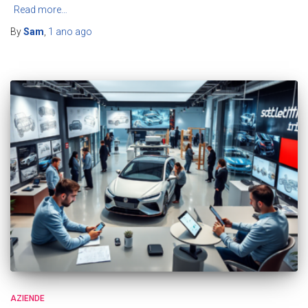
Read more…
By
Sam
,
1 ano
ago
AZIENDE