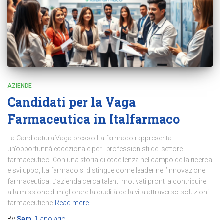
AZIENDE
Candidati per la Vaga
Farmaceutica in Italfarmaco
La Candidatura Vaga presso Italfarmaco rappresenta
un’opportunità eccezionale per i professionisti del settore
farmaceutico. Con una storia di eccellenza nel campo della ricerca
e sviluppo, Italfarmaco si distingue come leader nell’innovazione
farmaceutica. L’azienda cerca talenti motivati pronti a contribuire
alla missione di migliorare la qualità della vita attraverso soluzioni
farmaceutiche
Read more…
By
Sam
,
1 ano
ago