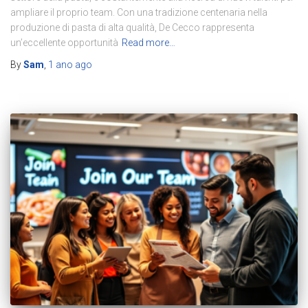
ampliare il proprio team. Con una tradizione centenaria nella
produzione di pasta di alta qualità, De Cecco rappresenta
un’eccellente opportunità
Read more…
By
Sam
,
1 ano
ago