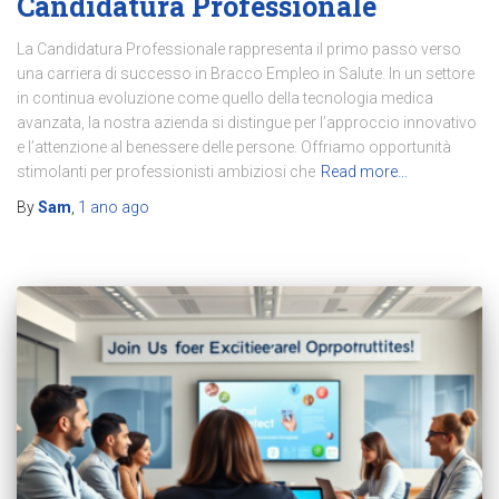
Candidatura Professionale
La Candidatura Professionale rappresenta il primo passo verso
una carriera di successo in Bracco Empleo in Salute. In un settore
in continua evoluzione come quello della tecnologia medica
avanzata, la nostra azienda si distingue per l’approccio innovativo
e l’attenzione al benessere delle persone. Offriamo opportunità
stimolanti per professionisti ambiziosi che
Read more…
By
Sam
,
1 ano
ago