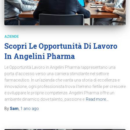
AZIENDE
Scopri Le Opportunità Di Lavoro
In Angelini Pharma
Le Opportunità Lavoro in Angelini Pharma rappresentano una
porta d’accesso verso una carriera stimolante nel settore
farmaceutico. In un’azienda che vanta una storia di eccellenza e
innovazione, ogni professionista trova il terreno fertile per crescere
e sviluppare le proprie competenze. Angelini Pharma offre un
ambiente dinamico dove talento, passione e
Read more…
By
Sam
,
1 ano
ago