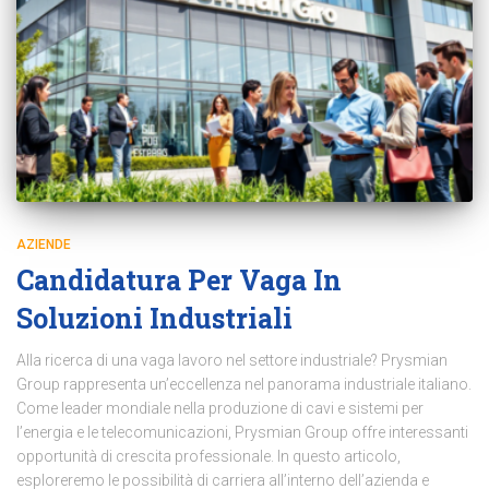
AZIENDE
Candidatura Per Vaga In
Soluzioni Industriali
Alla ricerca di una vaga lavoro nel settore industriale? Prysmian
Group rappresenta un’eccellenza nel panorama industriale italiano.
Come leader mondiale nella produzione di cavi e sistemi per
l’energia e le telecomunicazioni, Prysmian Group offre interessanti
opportunità di crescita professionale. In questo articolo,
esploreremo le possibilità di carriera all’interno dell’azienda e