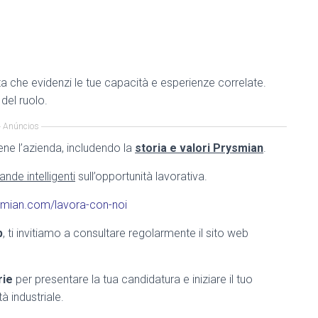
ta che evidenzi le tue capacità e esperienze correlate.
del ruolo.
Anúncios
bene l’azienda, includendo la
storia e valori Prysmian
.
nde intelligenti
sull’opportunità lavorativa.
rysmian.com/lavora-con-noi
p
, ti invitiamo a consultare regolarmente il sito web
rie
per presentare la tua candidatura e iniziare il tuo
à industriale.