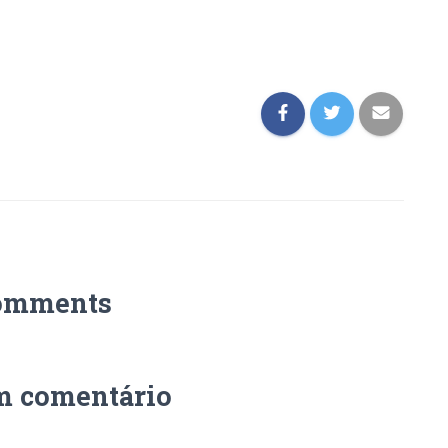
omments
m comentário