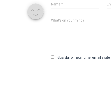
Name
*
Em
What's on your mind?
Guardar o meu nome, email e site