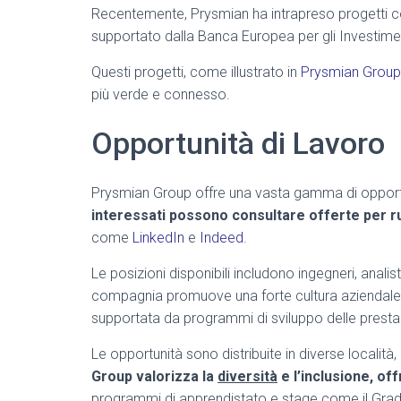
Recentemente, Prysmian ha intrapreso progetti co
supportato dalla Banca Europea per gli Investimen
Questi progetti, come illustrato in
Prysmian Group O
più verde e connesso.
Opportunità di Lavoro
Prysmian Group offre una vasta gamma di opportuni
interessati possono consultare offerte per ruo
come
LinkedIn
e
Indeed
.
Le posizioni disponibili includono ingegneri, analist
compagnia promuove una forte cultura aziendale
supportata da programmi di sviluppo delle prestaz
Le opportunità sono distribuite in diverse località,
Group valorizza la
diversità
e l’inclusione, of
programmi di apprendistato e stage come il Gra