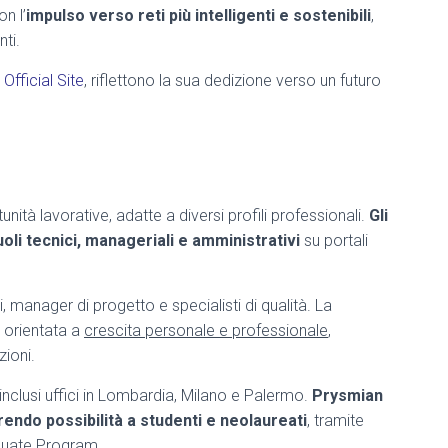
n l’
impulso verso reti più intelligenti e sostenibili
,
ti.
fficial Site
, riflettono la sua dedizione verso un futuro
tà lavorative, adatte a diversi profili professionali.
Gli
li tecnici, manageriali e amministrativi
su portali
i, manager di progetto e specialisti di qualità. La
 orientata a
crescita personale e professionale
,
ioni.
 inclusi uffici in Lombardia, Milano e Palermo.
Prysmian
frendo possibilità a studenti e neolaureati
, tramite
duate Program.