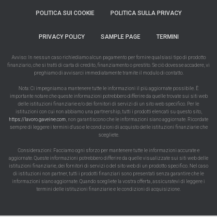
POLITICA SUI COOKIE
POLITICA SULLA PRIVACY
PRIVACY POLICY
SAMPLE PAGE
TERMINI
Avviso: In nessun caso richiediamo alcun pagamento per fornire qualsiasi tipo di prodotto
finanziario, che si tratti di carta di credito, finanziamento o prestito. Se ciò dovesse accadere, vi
preghiamo di avvisarci immediatamente tramite il modulo di contatto.
Nota: Ci impegniamo a mantenere tutte le informazioni il più aggiornate possibile. È
importante notare che queste informazioni potrebbero differire da quelle trovate sui siti web
delle istituzioni finanziarie e/o dei fornitori di servizi di un sito web specifico. Per le
istituzioni con cui non abbiamo una partnership, tutti i prodotti elencati su questo sito,
https://lavoro.gaveine.com
, non garantiscono che le informazioni siano aggiornate. Ricordate
sempre di leggere i termini d'uso e le condizioni di acquisto delle istituzioni finanziarie che
scegliete.
Considerazioni: Facciamo ogni sforzo per mantenere tutte le informazioni accurate e
aggiornate. Queste informazioni potrebbero differire da quelle visualizzate sui siti web delle
istituzioni finanziarie, dei fornitori di servizi o del sito web di un prodotto specifico. Nel caso
di istituzioni non partner, tutti i prodotti finanziari sono presentati senza garantire che le
informazioni siano aggiornate. Quando scegliete la vostra offerta, assicuratevi di leggere i
termini delle istituzioni finanziarie e le condizioni di acquisizione.