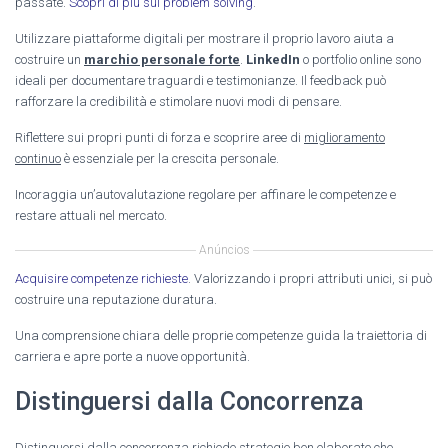
passate.
Scopri di più sul problem solving
.
Utilizzare piattaforme digitali per mostrare il proprio lavoro aiuta a
costruire un
marchio personale forte
.
LinkedIn
o portfolio online sono
ideali per documentare traguardi e testimonianze. Il feedback può
rafforzare la credibilità e stimolare nuovi modi di pensare.
Riflettere sui propri punti di forza e scoprire aree di
miglioramento
continuo
è essenziale per la crescita personale.
Incoraggia un’autovalutazione regolare per affinare le competenze e
restare attuali nel mercato.
Anúncios
Acquisire competenze richieste
. Valorizzando i propri attributi unici, si può
costruire una reputazione duratura.
Una comprensione chiara delle proprie competenze guida la traiettoria di
carriera e apre porte a nuove opportunità.
Distinguersi dalla Concorrenza
Distinguersi dalla concorrenza richiede strategie ben elaborate che