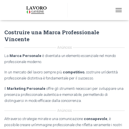
T
O
G
Costruire una Marca Professionale
G
L
Vincente
E
N
Anúncios
A
La
Marca Personale
è diventata un elemento essenziale nel mondo
V
professionale moderno.
I
G
In un mercato del lavoro sempre più
competitivo
, costruire un’identità
A
professionale distintiva è fondamentale per il successo.
T
I
Il
Marketing Personale
offre gli strumenti necessari per sviluppare una
O
presenza professionale autentica e memorabile, permettendo di
N
distinguersi in modo efficace dalla concorrenza.
Anúncios
Attraverso strategie mirate e una comunicazione
consapevole
, è
possibile creare un’immagine professionale che rifletta veramente i nostri