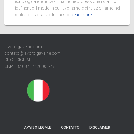
tecnologica e le nuove dinamiche professionali stanno
ridefinendo il modo in cui lavoriamo e ci relazioniamo nel
contesto lavorativo. In questo
Read more…
lavoro.gaveine.com
contato@lavoro.gaveine.com
DHCP DIGITAL
CNPJ: 37.087.041/0001-77
AVVISO LEGALE
CONTATTO
DISCLAIMER