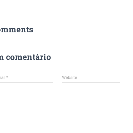
omments
m comentário
ail
*
Website