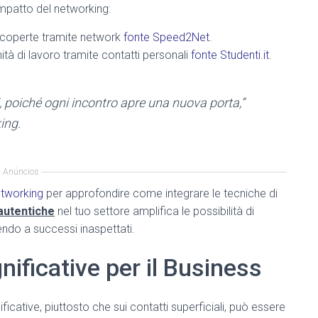
mpatto del networking:
no coperte tramite network
fonte Speed2Net
.
tà di lavoro tramite contatti personali
fonte Studenti.it
.
oni, poiché ogni incontro apre una nuova porta,”
ing.
Anúncios
etworking
per approfondire come integrare le tecniche di
 autentiche
nel tuo settore amplifica le possibilità di
do a successi inaspettati.
ificative per il Business
ficative, piuttosto che sui contatti superficiali, può essere