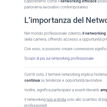
Esploreremo come il
networking efficace
possa 
panorama lavorativo contemporaneo.
L’importanza del Netw
Nel mondo professionale odierno,
il networking
della carriera, offrendo accesso a opportunità priv
Con esso, si possono creare connessioni signific
Scopri di più sul networking professionale
.
Com’è noto, il termine networking implica l’estensi
continua
su tendenze e opportunità lavorative.
Inoltre, significa partecipare a eventi rilevanti,
amp
Il networking
non si limita
solo allo scambio di big
professionisti.