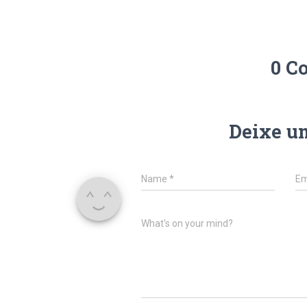
0 C
Deixe u
Name
*
Em
What's on your mind?