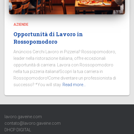
AZIENDE
Opportunità di Lavoro in
Rossopomodoro
Anúncios Cerchi Lavoro in Pizzeria? Rossopomodoro,
leader nella ristorazione italiana, offre eccezionali
opportunità di carriera. Lavora con Rossopomodoro
nella tua pizzeria italiana!Scopri la tua carriera in
Rossopomodoro!Come diventare un professionista di
successo? *You will stay
Read more…
lavoro.gaveine.com
contato@lavoro.gaveine.com
DHCP DIGITAL