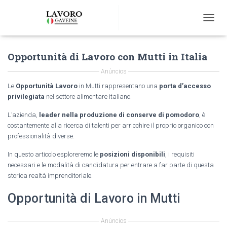
T
O
G
Opportunità di Lavoro con Mutti in Italia
G
L
Anúncios
E
N
Le
Opportunità Lavoro
in Mutti rappresentano una
porta d’accesso
A
privilegiata
nel settore alimentare italiano.
V
I
L’azienda,
leader nella produzione di conserve di pomodoro
, è
G
costantemente alla ricerca di talenti per arricchire il proprio organico con
A
professionalità diverse.
T
I
In questo articolo esploreremo le
posizioni disponibili
, i requisiti
O
necessari e le modalità di candidatura per entrare a far parte di questa
N
storica realtà imprenditoriale.
Opportunità di Lavoro in Mutti
Anúncios