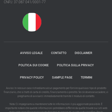
CNPJ: 37.087.041/0001-77
AVVISO LEGALE
CONTATTO
DISCLAIMER
POLITICA SUI COOKIE
POLITICA SULLA PRIVACY
PRIVACY POLICY
SAMPLE PAGE
TERMINI
Avviso: In nessun caso richiediamo alcun pagamento per fornire qualsiasi tipo di prodotto
finanziario, che si tratti di carta di credito, finanziamento o prestito. Se ciò dovesse accadere, vi
preghiamo di avvisarci immediatamente tramite il modulo di contatto.
Nota: Ci impegniamo a mantenere tutte le informazioni il più aggiornate possibile. È
importante notare che queste informazioni potrebbero differire da quelle trovate sui siti web