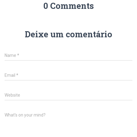
0 Comments
Deixe um comentário
Name
*
Email
*
Website
What's on your mind?