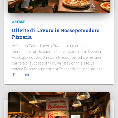
AZIENDE
Offerte di Lavoro in Rossopomodoro
Pizzeria
Anúncios Cerchi Lavoro Pizzeria in un ambiente
stimolante e professionale? Lavora con noi in Pizzeria
Rossopomodoro!Unisciti a Rossopomodoro per una
carriera di successo! *You will stay on this site. La
catena Rossopomodoro offre eccezionali opportunità
Read more…