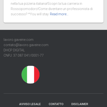
nella tua pizzeria italiana!Scopri la tua carriera in
Rossopomodoro!Come diventare un professionista di
successo? *You will stay
Read more…
lavoro.gaveine.com
contato@lavoro.gaveine.com
DHCP DIGITAL
CNPJ: 37.087.041/0001-77
AVVISO LEGALE
CONTATTO
DISCLAIMER