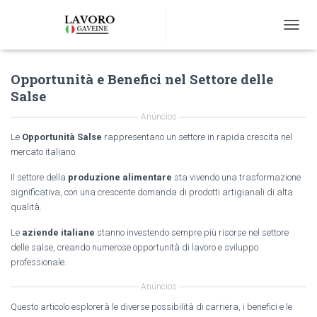
T
O
G
Opportunità e Benefici nel Settore delle
G
L
Salse
E
N
Anúncios
A
Le
Opportunità Salse
rappresentano un settore in rapida crescita nel
V
mercato italiano.
I
G
Il settore della
produzione alimentare
sta vivendo una trasformazione
A
significativa, con una crescente domanda di prodotti artigianali di alta
T
qualità.
I
O
Le
aziende italiane
stanno investendo sempre più risorse nel settore
N
delle salse, creando numerose opportunità di lavoro e sviluppo
professionale.
Anúncios
Questo articolo esplorerà le diverse possibilità di carriera, i benefici e le