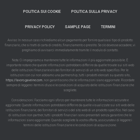
POLITICA SUI COOKIE
POLITICA SULLA PRIVACY
PRIVACY POLICY
SAMPLE PAGE
TERMINI
Avviso: In nessun caso richiediamo alcun pagamento per fornire qualsiasi tipo di prodotto
finanziario, che si tratti di carta di credito, finanziamento o prestito. Se ciò dovesse accadere, vi
preghiamo di avvisarci immediatamente tramite il modulo di contatto.
Nota: Ci impegniamo a mantenere tutte le informazioni il più aggiornate possibile. È
importante notare che queste informazioni potrebbero differire da quelle trovate sui siti web
delle istituzioni finanziarie e/o dei fornitori di servizi di un sito web specifico. Per le
istituzioni con cui non abbiamo una partnership, tutti i prodotti elencati su questo sito,
https://lavoro.gaveine.com
, non garantiscono che le informazioni siano aggiornate. Ricordate
sempre di leggere i termini d'uso e le condizioni di acquisto delle istituzioni finanziarie che
scegliete.
Considerazioni: Facciamo ogni sforzo per mantenere tutte le informazioni accurate e
aggiornate. Queste informazioni potrebbero differire da quelle visualizzate sui siti web delle
istituzioni finanziarie, dei fornitori di servizi o del sito web di un prodotto specifico. Nel caso
di istituzioni non partner, tutti i prodotti finanziari sono presentati senza garantire che le
informazioni siano aggiornate. Quando scegliete la vostra offerta, assicuratevi di leggere i
termini delle istituzioni finanziarie e le condizioni di acquisizione.