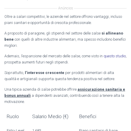
Anúncios
Oltre a salari competitivi, le aziende nel settore offrono vantaggi, incluso
piani sanitari e opportunità di crescita professionale.
A proposito di paragone, gli stipendi nel settore delle salse
si allineano
bene
con quelli di altre industrie alimentari, ma spesso includono benefici
migliori.
Ademais, l’espansione del mercato delle salse, come visto in
questo studio
,
prospetta aumenti futuri negli stipendi.
Soprattutto,
l’interesse crescente
per prodotti alimentari di alta
qualità e artigianali supporta questa tendenza positiva nel settore.
Una tipica azienda di salse potrebbe offrire
assicurazione sanitaria e
bonus annuali
a dipendenti avanzati, contribuendo così a tenere alta la
motivazione.
Ruolo
Salario Medio (€)
Benefici
Entry Level
1.683
Piano sanitario di base