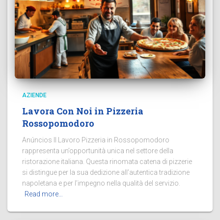
AZIENDE
Lavora Con Noi in Pizzeria
Rossopomodoro
Anúncios Il Lavoro Pizzeria in Rossopomodoro
rappresenta un’opportunità unica nel settore della
ristorazione italiana. Questa rinomata catena di pizzerie
si distingue per la sua dedizione all’autentica tradizione
napoletana e per l’impegno nella qualità del servizio.
Read more…