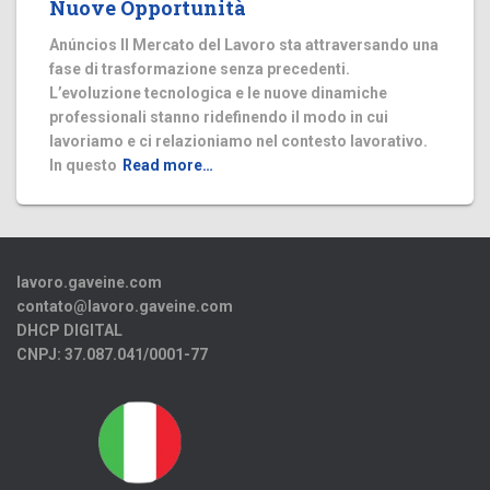
Nuove Opportunità
Anúncios Il Mercato del Lavoro sta attraversando una
fase di trasformazione senza precedenti.
L’evoluzione tecnologica e le nuove dinamiche
professionali stanno ridefinendo il modo in cui
lavoriamo e ci relazioniamo nel contesto lavorativo.
In questo
Read more…
lavoro.gaveine.com
contato@lavoro.gaveine.com
DHCP DIGITAL
CNPJ: 37.087.041/0001-77