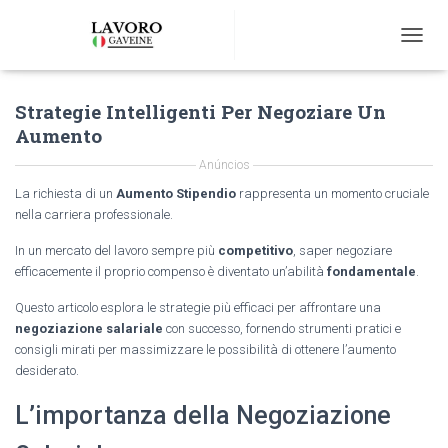
T
O
G
Strategie Intelligenti Per Negoziare Un
G
L
Aumento
E
N
Anúncios
A
La richiesta di un
Aumento Stipendio
rappresenta un momento cruciale
V
nella carriera professionale.
I
G
In un mercato del lavoro sempre più
competitivo
, saper negoziare
A
efficacemente il proprio compenso è diventato un’abilità
fondamentale
.
T
I
Questo articolo esplora le strategie più efficaci per affrontare una
O
negoziazione salariale
con successo, fornendo strumenti pratici e
N
consigli mirati per massimizzare le possibilità di ottenere l’aumento
desiderato.
L’importanza della Negoziazione