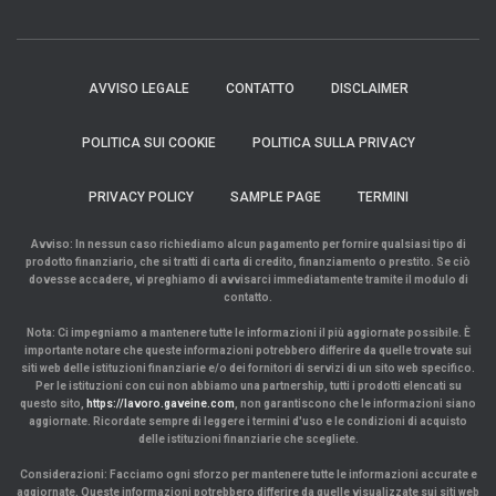
AVVISO LEGALE
CONTATTO
DISCLAIMER
POLITICA SUI COOKIE
POLITICA SULLA PRIVACY
PRIVACY POLICY
SAMPLE PAGE
TERMINI
Avviso: In nessun caso richiediamo alcun pagamento per fornire qualsiasi tipo di
prodotto finanziario, che si tratti di carta di credito, finanziamento o prestito. Se ciò
dovesse accadere, vi preghiamo di avvisarci immediatamente tramite il modulo di
contatto.
Nota: Ci impegniamo a mantenere tutte le informazioni il più aggiornate possibile. È
importante notare che queste informazioni potrebbero differire da quelle trovate sui
siti web delle istituzioni finanziarie e/o dei fornitori di servizi di un sito web specifico.
Per le istituzioni con cui non abbiamo una partnership, tutti i prodotti elencati su
questo sito,
https://lavoro.gaveine.com
, non garantiscono che le informazioni siano
aggiornate. Ricordate sempre di leggere i termini d'uso e le condizioni di acquisto
delle istituzioni finanziarie che scegliete.
Considerazioni: Facciamo ogni sforzo per mantenere tutte le informazioni accurate e
aggiornate. Queste informazioni potrebbero differire da quelle visualizzate sui siti web