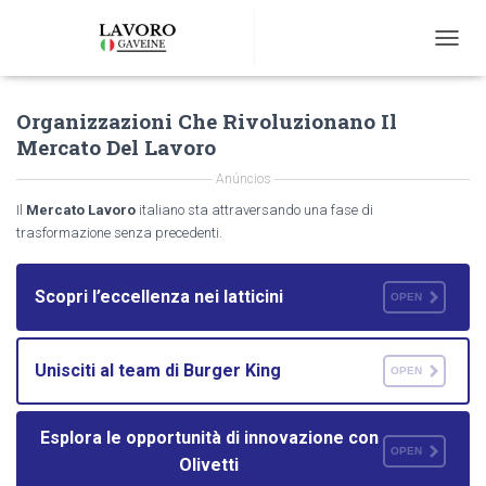
T
O
G
Organizzazioni Che Rivoluzionano Il
G
L
Mercato Del Lavoro
E
N
Anúncios
A
Il
Mercato Lavoro
italiano sta attraversando una fase di
V
trasformazione senza precedenti.
I
G
A
Scopri l’eccellenza nei latticini
OPEN
T
I
O
N
Unisciti al team di Burger King
OPEN
Esplora le opportunità di innovazione con
OPEN
Olivetti