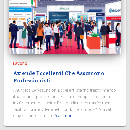
LAVORO
Aziende Eccellenti Che Assumono
Professionisti
Anúncios Le Assunzioni Eccellenti stanno trasformando
il panorama professionale italiano. Scopri le opportunità
in eCommerceUnisciti a Poste Italiane per trasferimenti
faciliEsplora le offerte nel mondo della moda *You will
stay on this site. In un
Read more…