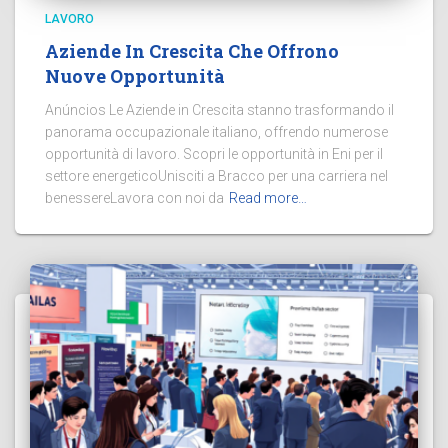
LAVORO
Aziende In Crescita Che Offrono
Nuove Opportunità
Anúncios Le Aziende in Crescita stanno trasformando il
panorama occupazionale italiano, offrendo numerose
opportunità di lavoro. Scopri le opportunità in Eni per il
settore energeticoUnisciti a Bracco per una carriera nel
benessereLavora con noi da
Read more…