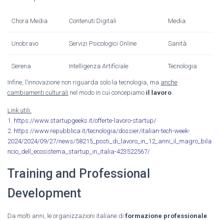
Chora Media
Contenuti Digitali
Media
Unobravo
Servizi Psicologici Online
Sanità
Serena
Intelligenza Artificiale
Tecnologia
Infine, l’innovazione non riguarda solo la tecnologia, ma
anche
cambiamenti culturali
nel modo in cui concepiamo
il lavoro
.
Link utili:
1.
https://www.startupgeeks.it/offerte-lavoro-startup/
2.
https://www.repubblica.it/tecnologia/dossier/italian-tech-week-
2024/2024/09/27/news/58215_posti_di_lavoro_in_12_anni_il_magro_bila
ncio_dell_ecosistema_startup_in_italia-423522567/
Training and Professional
Development
Da molti anni, le organizzazioni italiane di
formazione professionale