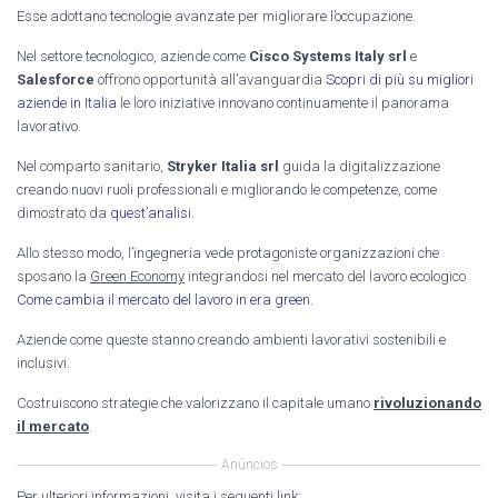
Esse adottano tecnologie avanzate per migliorare l’occupazione.
Nel settore tecnologico, aziende come
Cisco Systems Italy srl
e
Salesforce
offrono opportunità all’avanguardia
Scopri di più su migliori
aziende in Italia
le loro iniziative innovano continuamente il panorama
lavorativo.
Nel comparto sanitario,
Stryker Italia srl
guida la digitalizzazione
creando nuovi ruoli professionali e migliorando le competenze, come
dimostrato da
quest’analisi.
Allo stesso modo, l’ingegneria vede protagoniste organizzazioni che
sposano la
Green Economy
integrandosi nel mercato del lavoro ecologico
Come cambia il mercato del lavoro in era green
.
Aziende come queste stanno creando ambienti lavorativi sostenibili e
inclusivi.
Costruiscono strategie che valorizzano il capitale umano
rivoluzionando
il mercato
.
Anúncios
Per ulteriori informazioni, visita i seguenti link: