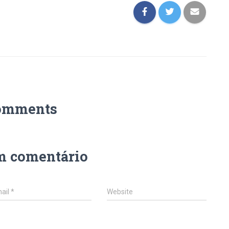
omments
m comentário
ail
*
Website