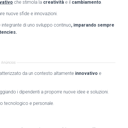
vativo
che stimola la
creatività
e il
cambiamento
.
are nuove sfide e innovazioni.
e integrante di uno sviluppo continuo
, imparando sempre
encies.
Anúncios
ratterizzato da un contesto altamente
innovativo
e
raggiando i dipendenti a proporre nuove idee e soluzioni.
o tecnologico e personale.