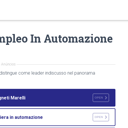
mpleo In Automazione
Anúncios
i distingue come leader indiscusso nel panorama
neti Marelli
OPEN
rriera in automazione
OPEN