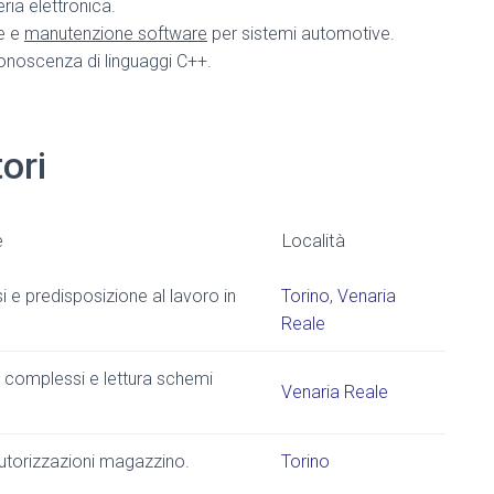
ria elettronica.
e e
manutenzione software
per sistemi automotive.
conoscenza di linguaggi C++.
ori
e
Località
i e predisposizione al lavoro in
Torino
,
Venaria
Reale
 complessi e lettura schemi
Venaria Reale
autorizzazioni magazzino.
Torino