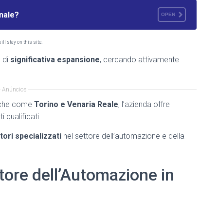
onale?
OPEN
ll stay on this site.
 di
significativa espansione
, cercando attivamente
Anúncios
giche come
Torino e Venaria Reale
, l’azienda offre
 qualificati.
ori specializzati
nel settore dell’automazione e della
tore dell’Automazione in