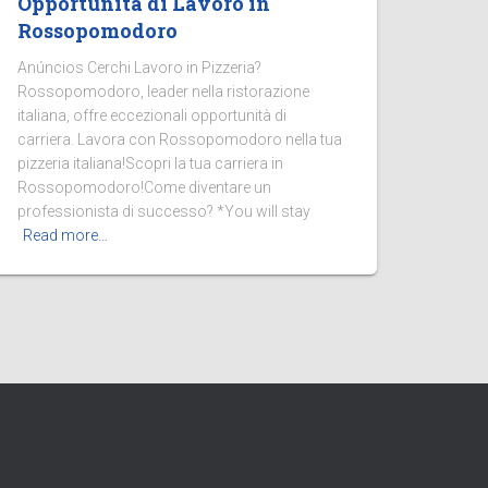
Opportunità di Lavoro in
Rossopomodoro
Anúncios Cerchi Lavoro in Pizzeria?
Rossopomodoro, leader nella ristorazione
italiana, offre eccezionali opportunità di
carriera. Lavora con Rossopomodoro nella tua
pizzeria italiana!Scopri la tua carriera in
Rossopomodoro!Come diventare un
professionista di successo? *You will stay
Read more…