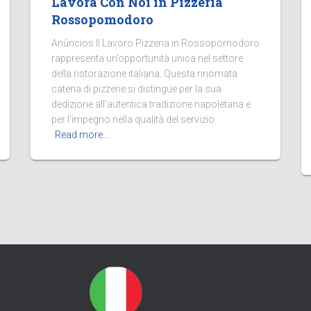
Lavora Con Noi in Pizzeria
Rossopomodoro
Anúncios Il Lavoro Pizzeria in Rossopomodoro
rappresenta un’opportunità unica nel settore
della ristorazione italiana. Questa rinomata
catena di pizzerie si distingue per la sua
dedizione all’autentica tradizione napoletana e
per l’impegno nella qualità del servizio.
Read more…