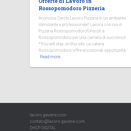
Offerte di Lavoro in
Rossopomodoro Pizzeria
Anúncios Cerchi Lavoro Pizzeria in un ambiente
stimolante e professionale? Lavora con noi in
Pizzeria Rossopomodoro!Unisciti a
Rossopomodoro per una carriera di successo!
*You will stay on this site. La catena
Rossopomodoro offre eccezionali opportunità
Read more…
lavoro.gaveine.com
contato@lavoro.gaveine.com
DHCP DIGITAL