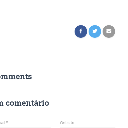
omments
m comentário
ail
*
Website