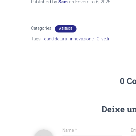
Published by
Sam
on
Fevereiro 6, 2025
Categories:
AZIENDE
Tags:
candidatura
innovazione
Olivetti
0 C
Deixe u
Name
*
Em