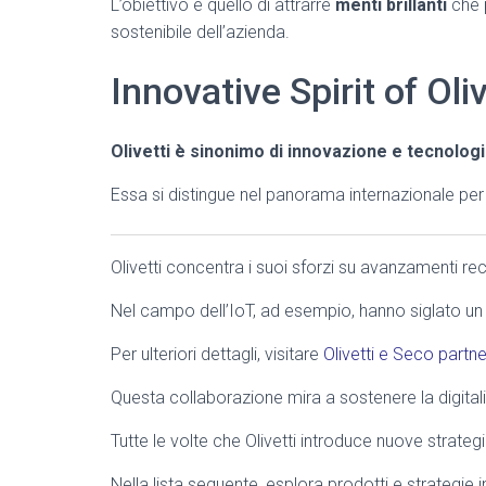
L’obiettivo è quello di attrarre
menti brillanti
che p
sostenibile dell’azienda.
Innovative Spirit of Oliv
Olivetti è sinonimo di innovazione e tecnolog
Essa si distingue nel panorama internazionale per
Olivetti concentra i suoi sforzi su avanzamenti rece
Nel campo dell’IoT, ad esempio, hanno siglato u
Per ulteriori dettagli, visitare
Olivetti e Seco partne
Questa collaborazione mira a sostenere la digital
Tutte le volte che Olivetti introduce nuove strategie
Nella lista seguente, esplora prodotti e strategie 