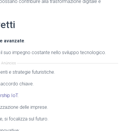
ossano contribuire alla trasformazione digitale e
etti
ie avanzate
.
 il suo impegno costante nello sviluppo tecnologico.
Anúncios
nti e strategie futuristiche.
n accordo chiave.
rship IoT
.
izzazione delle imprese.
, si focalizza sul futuro.
innovative: