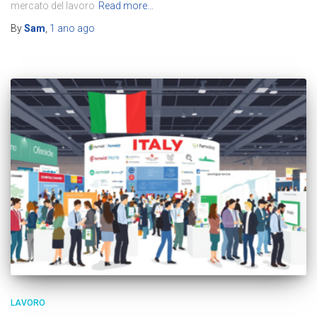
mercato del lavoro
Read more…
By
Sam
,
1 ano
ago
LAVORO