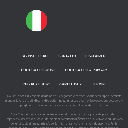
AVVISO LEGALE
CONTATTO
DISCLAIMER
POLITICA SUI COOKIE
POLITICA SULLA PRIVACY
PRIVACY POLICY
SAMPLE PAGE
TERMINI
Avviso: In nessun caso richiediamo alcun pagamento per fornire qualsiasi tipo di prodotto
finanziario, che si tratti di carta di credito, finanziamento o prestito. Se ciò dovesse accadere, vi
preghiamo di avvisarci immediatamente tramite il modulo di contatto.
Nota: Ci impegniamo a mantenere tutte le informazioni il più aggiornate possibile. È
importante notare che queste informazioni potrebbero differire da quelle trovate sui siti web
delle istituzioni finanziarie e/o dei fornitori di servizi di un sito web specifico. Per le