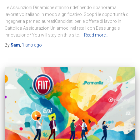
Le Assunzioni Dinamiche stanno ridefinendo il panorama
lavorativo italiano in modo significativo. Scopri le opportunità di
ingegneria per neolaureatiCandidati per le offerte di lavoro in
Cattolica AssicurazioniUniamoci nel retail con Esselunga e
innovazione *You will stay on this site. Il
Read more…
By
Sam
,
1 ano
ago