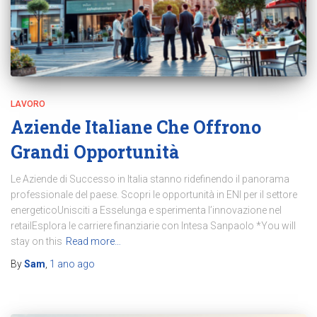
LAVORO
Aziende Italiane Che Offrono
Grandi Opportunità
Le Aziende di Successo in Italia stanno ridefinendo il panorama
professionale del paese. Scopri le opportunità in ENI per il settore
energeticoUnisciti a Esselunga e sperimenta l’innovazione nel
retailEsplora le carriere finanziarie con Intesa Sanpaolo *You will
stay on this
Read more…
By
Sam
,
1 ano
ago