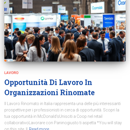
LAVORO
Opportunità Di Lavoro In
Organizzazioni Rinomate
Il Lavoro Rinomato in Italia rappresenta una delle più interessanti
prospettive per i professionisti in cerca di opportunità. Scopri la
tua opportunità in McDonald’sUnisciti a Coop nel retail
collaborativoLavorare con Paninogiusto ti aspetta *You will stay
on this site. Il
Read more…