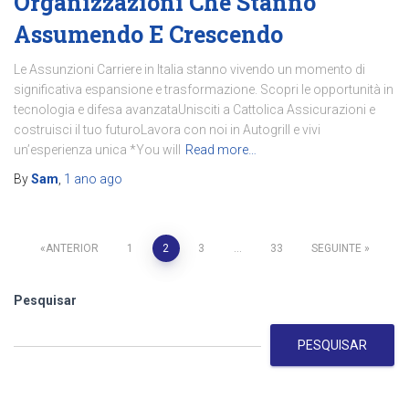
Organizzazioni Che Stanno
Assumendo E Crescendo
Le Assunzioni Carriere in Italia stanno vivendo un momento di
significativa espansione e trasformazione. Scopri le opportunità in
tecnologia e difesa avanzataUnisciti a Cattolica Assicurazioni e
costruisci il tuo futuroLavora con noi in Autogrill e vivi
un’esperienza unica *You will
Read more…
By
Sam
,
1 ano
ago
Paginação
ANTERIOR
1
2
3
…
33
SEGUINTE
dos
Pesquisar
conteúdos
PESQUISAR