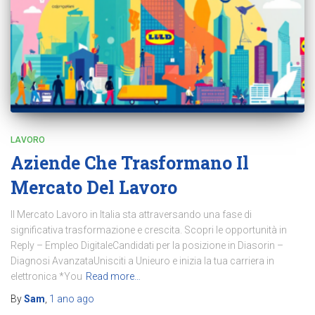
LAVORO
Aziende Che Trasformano Il
Mercato Del Lavoro
Il Mercato Lavoro in Italia sta attraversando una fase di
significativa trasformazione e crescita. Scopri le opportunità in
Reply – Empleo DigitaleCandidati per la posizione in Diasorin –
Diagnosi AvanzataUnisciti a Unieuro e inizia la tua carriera in
elettronica *You
Read more…
By
Sam
,
1 ano
ago