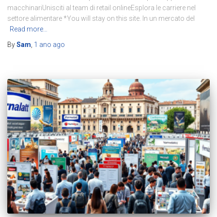
macchinariUnisciti al team di retail onlineEsplora le carriere nel
settore alimentare *You will stay on this site. In un mercato del
Read more…
By
Sam
,
1 ano
ago