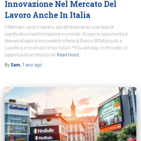
Innovazione Nel Mercato Del
Lavoro Anche In Italia
Il Mercato Lavoro italiano sta attraversando una fase di
significativa trasformazione e crescita. Scopri le opportunità in
MenariniEsplora le incredibili offerte di Banco BPMUnisciti a
Luxottica e costruisci il tuo futuro *You will stay on this site. Le
opportunità professionali
Read more…
By
Sam
,
1 ano
ago