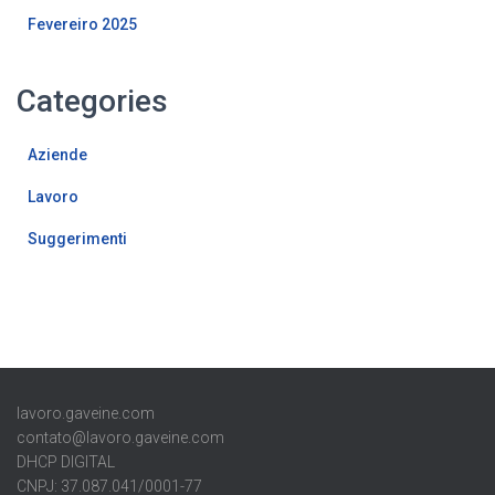
Fevereiro 2025
Categories
Aziende
Lavoro
Suggerimenti
lavoro.gaveine.com
contato@lavoro.gaveine.com
DHCP DIGITAL
CNPJ: 37.087.041/0001-77